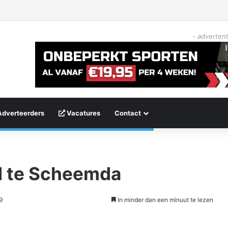
- advertent
Adverteerders
Vacatures
Contact
nd te Scheemda
9
In minder dan een minuut te lezen