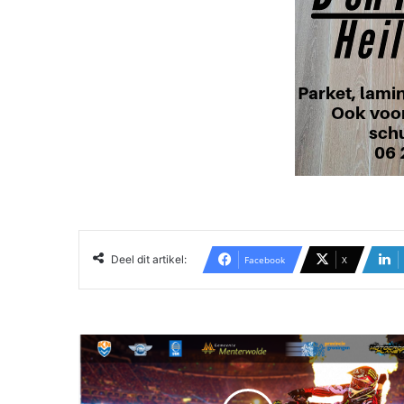
Deel dit artikel:
Facebook
X
7
,
8
é