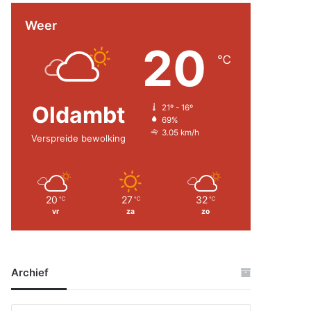
Weer
20
℃
Oldambt
21º - 16º
69%
3.05 km/h
Verspreide bewolking
20
27
32
℃
℃
℃
vr
za
zo
Archief