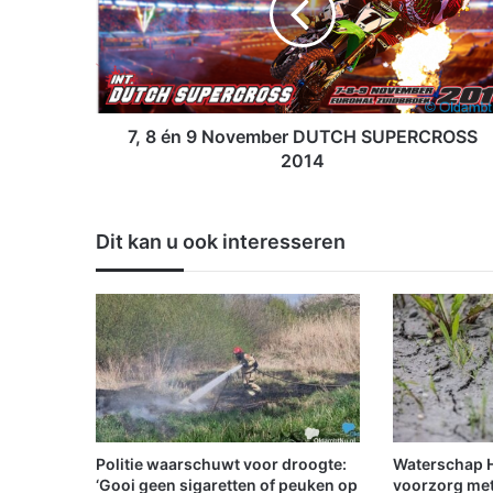
n
9
N
o
v
e
7, 8 én 9 November DUTCH SUPERCROSS
m
2014
b
e
r
Dit kan u ook interesseren
D
U
T
C
H
S
U
P
E
R
Politie waarschuwt voor droogte:
Waterschap Hu
C
‘Gooi geen sigaretten of peuken op
voorzorg met