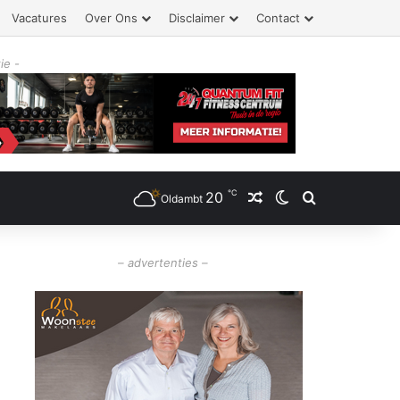
Vacatures
Over Ons
Disclaimer
Contact
ie -
℃
20
Willekeurig artikel
Switch skin
Zoeken
Oldambt
– advertenties –