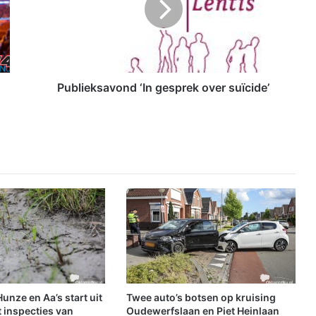
i
e
k
s
a
v
Publieksavond ‘In gesprek over suïcide’
o
n
d
‘
I
n
g
e
s
p
r
e
k
o
nze en Aa’s start uit
Twee auto’s botsen op kruising
v
 inspecties van
Oudewerfslaan en Piet Heinlaan