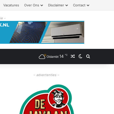
Vacatures
Over Ons
Disclaimer
Contact
ie -
℃
14
Willekeurig artikel
Switch skin
Zoeken
Oldambt
– advertenties –