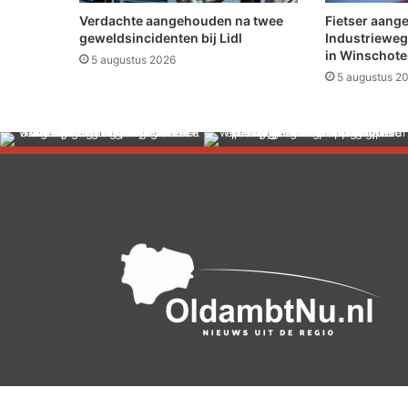
n
Verdachte aangehouden na twee
Fietser aang
d
geweldsincidenten bij Lidl
Industrieweg
e
in Winschot
5 augustus 2026
r
5 augustus 2
g
e
n
e
e
s
k
u
n
d
e
L
u
c
a
s