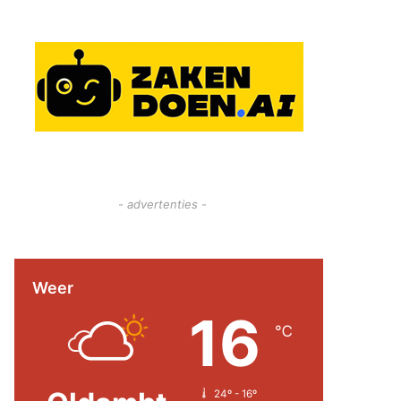
- advertenties -
Weer
16
℃
24º - 16º