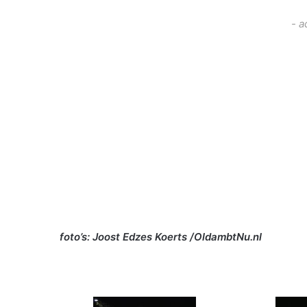
- a
foto’s: Joost Edzes Koerts /OldambtNu.nl