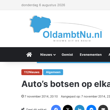
donderdag 6 augustus 2026
Menu Item
Nieuws
Gemist
Evenementen
112Nieuws
Algemeen
Auto’s botsen op elk
7 november 2014, 20:10
Aangepast op: 7 november 2014, 23
Facebook
X
LinkedIn
Messenger
Deel via Email
Deel dit artikel: