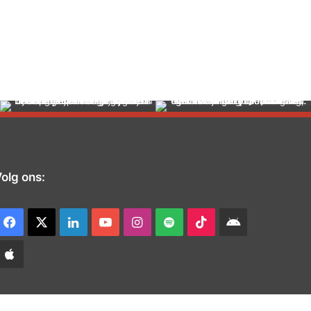
olg ons:
Facebook
X
LinkedIn
YouTube
Instagram
Spotify
TikTok
Android
app
Apple
App