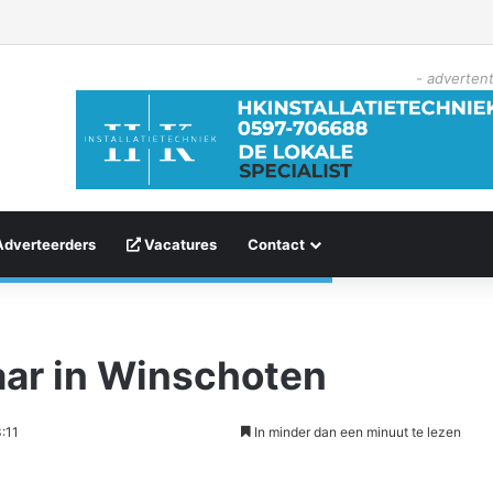
- advertent
Adverteerders
Vacatures
Contact
aar in Winschoten
:11
In minder dan een minuut te lezen