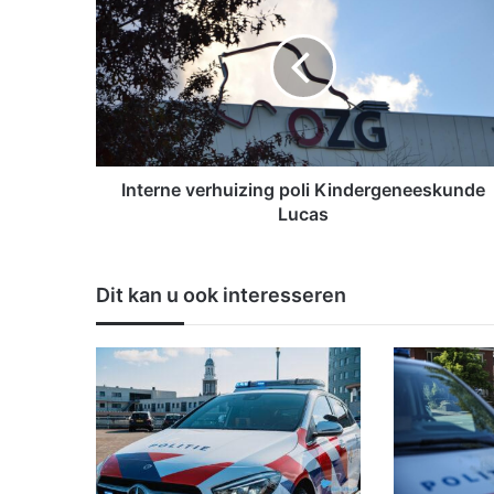
n
t
e
r
n
e
v
e
r
Interne verhuizing poli Kindergeneeskunde
h
Lucas
u
i
z
Dit kan u ook interesseren
i
n
g
p
o
l
i
K
i