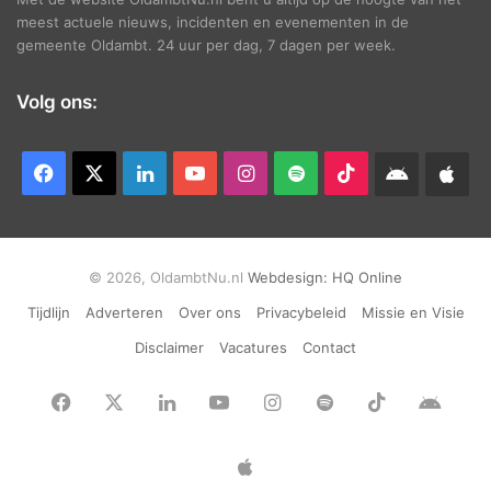
meest actuele nieuws, incidenten en evenementen in de
gemeente Oldambt. 24 uur per dag, 7 dagen per week.
Volg ons:
Facebook
X
LinkedIn
YouTube
Instagram
Spotify
TikTok
Android
App
app
Ap
© 2026, OldambtNu.nl
Webdesign:
HQ Online
Tijdlijn
Adverteren
Over ons
Privacybeleid
Missie en Visie
Disclaimer
Vacatures
Contact
Facebook
X
LinkedIn
YouTube
Instagram
Spotify
TikTok
Andr
app
Apple