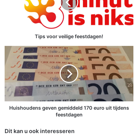
v
o
o
r
v
e
Tips voor veilige feestdagen!
i
l
H
i
u
g
i
e
s
f
h
e
o
e
u
s
d
t
e
d
n
Huishoudens geven gemiddeld 170 euro uit tijdens
a
s
feestdagen
g
g
e
e
Dit kan u ook interesseren
n
v