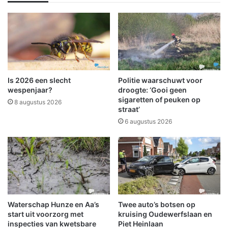
!
e
n
g
e
m
i
d
d
Is 2026 een slecht
Politie waarschuwt voor
e
wespenjaar?
droogte: ‘Gooi geen
l
sigaretten of peuken op
8 augustus 2026
straat’
d
1
6 augustus 2026
7
0
e
u
r
o
u
Waterschap Hunze en Aa’s
Twee auto’s botsen op
i
start uit voorzorg met
kruising Oudewerfslaan en
t
inspecties van kwetsbare
Piet Heinlaan
t