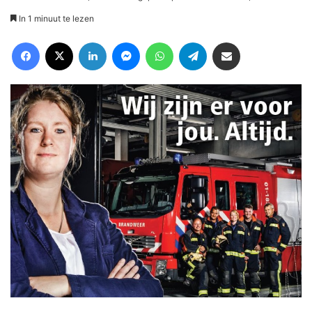
In 1 minuut te lezen
Facebook
X
LinkedIn
Messenger
WhatsApp
Telegram
Deel via Email