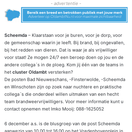
- advertentie -
Scheemda
– Klaarstaan voor je buren, voor je dorp, voor
de gemeenschap waarin je leeft. Bij brand, bij ongevallen,
bij het redden van dieren. Dat is waar je als vrijwilliger
voor staat! Ze mogen 24/7 een beroep doen op jou en de
andere collega´s in de ploeg. Kom jij één van de teams in
het
cluster Oldambt
versterken?
De posten Bad Nieuweschans, -Finsterwolde, -Scheemda
en Winschoten zijn op zoek naar nuchtere en praktische
collega´s die onderdeel willen uitmaken van een hecht
team brandweervrijwilligers. Voor meer informatie kunt u
contact opnemen met Imko Mooij: 088-1625052
6 december a.s. is de blusgroep van de post Scheemda
aanwezig van 10.00 tot 16.00 op het Vredenhovenplein in