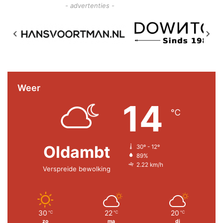
- advertenties -
Weer
14
℃
Oldambt
30º - 12º
89%
2.22 km/h
Verspreide bewolking
30
22
20
℃
℃
℃
zo
ma
di