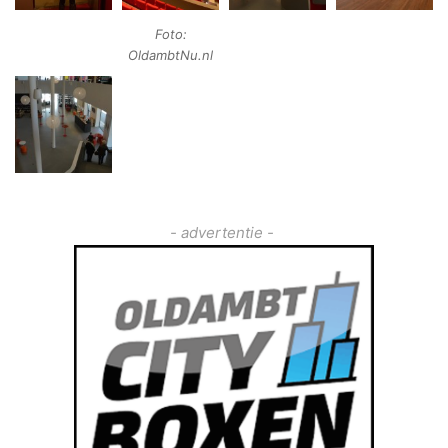
Foto:
OldambtNu.nl
- advertentie -