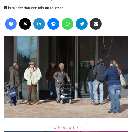
In minder dan een minuut te lezen
Facebook
X
LinkedIn
Messenger
WhatsApp
Telegram
Deel via Email
- advertentie -