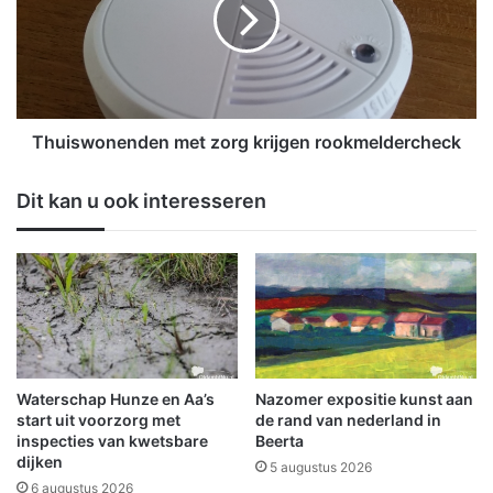
i
c
s
u
w
r
o
s
n
u
e
s
n
Thuiswonenden met zorg krijgen rookmeldercheck
v
d
o
e
Dit kan u ook interesseren
o
n
r
m
s
e
t
t
a
z
r
o
t
r
e
g
n
k
Waterschap Hunze en Aa’s
Nazomer expositie kunst aan
d
r
start uit voorzorg met
de rand van nederland in
e
i
inspecties van kwetsbare
Beerta
h
dijken
j
5 augustus 2026
a
g
6 augustus 2026