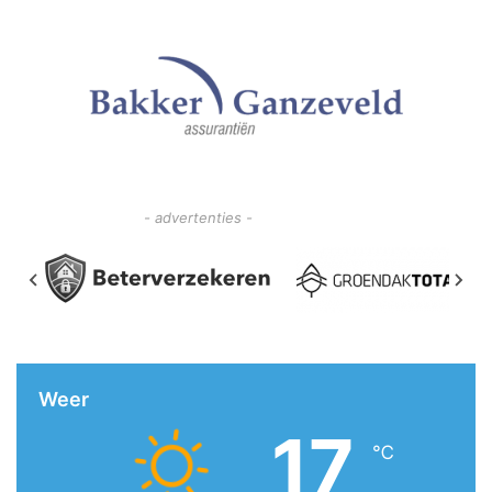
- advertenties -
Weer
17
℃