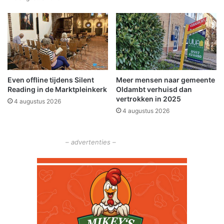
r
e
d
n
l
r
o
o
p
o
e
k
r
m
Even offline tijdens Silent
Meer mensen naar gemeente
s
e
Reading in de Marktpleinkerk
Oldambt verhuisd dan
l
vertrokken in 2025
4 augustus 2026
d
4 augustus 2026
e
r
c
– advertenties –
h
e
c
k