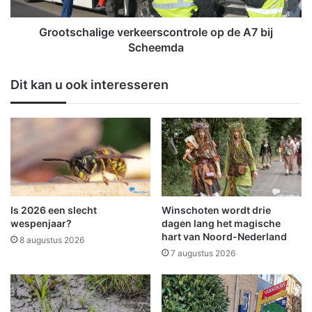
h
g
a
e
l
Grootschalige verkeerscontrole op de A7 bij
c
i
Scheemda
h
g
a
e
Dit kan u ook interesseren
r
v
m
e
e
r
e
k
r
e
d
e
o
r
v
s
e
c
Is 2026 een slecht
Winschoten wordt drie
r
o
wespenjaar?
dagen lang het magische
d
n
hart van Noord-Nederland
8 augustus 2026
e
t
7 augustus 2026
n
r
i
o
e
l
u
e