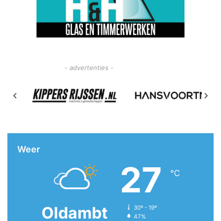
- advertenties -
Weer
27
℃
Oldambt
30º - 19º
47%