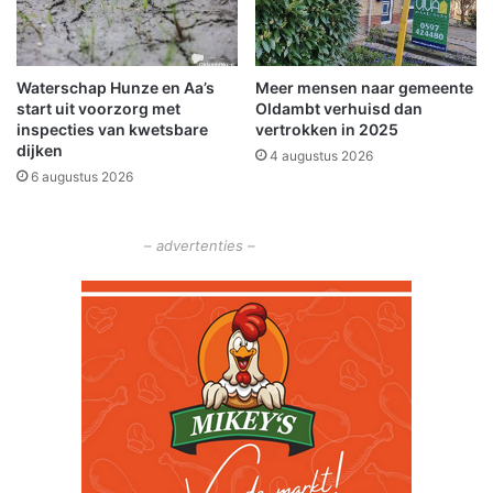
w
o
e
p
p
d
l
Waterschap Hunze en Aa’s
Meer mensen naar gemeente
e
start uit voorzorg met
Oldambt verhuisd dan
a
A
inspecties van kwetsbare
vertrokken in 2025
n
7
dijken
n
4 augustus 2026
b
6 augustus 2026
e
i
n
j
O
S
– advertenties –
u
c
t
h
l
e
e
e
t
m
C
d
e
a
n
t
e
r