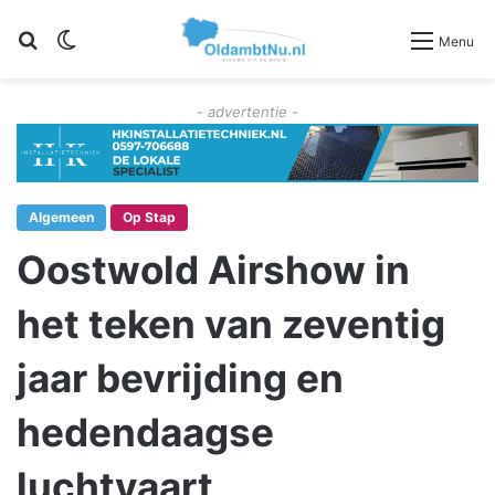
Zoeken
Switch skin
Menu
- advertentie -
Algemeen
Op Stap
Oostwold Airshow in
het teken van zeventig
jaar bevrijding en
hedendaagse
luchtvaart