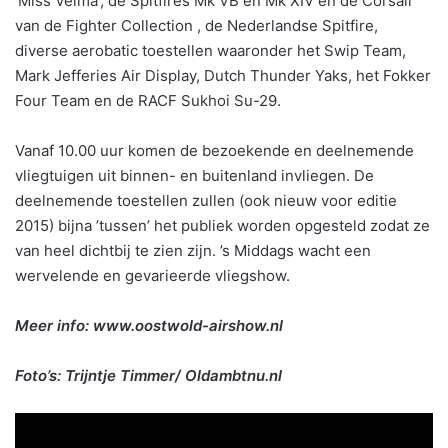
‘Miss Velma’, de Spitfires Mk VB en Mk XIV en de Corsair
van de Fighter Collection , de Nederlandse Spitfire,
diverse aerobatic toestellen waaronder het Swip Team,
Mark Jefferies Air Display, Dutch Thunder Yaks, het Fokker
Four Team en de RACF Sukhoi Su-29.
Vanaf 10.00 uur komen de bezoekende en deelnemende
vliegtuigen uit binnen- en buitenland invliegen. De
deelnemende toestellen zullen (ook nieuw voor editie
2015) bijna ’tussen’ het publiek worden opgesteld zodat ze
van heel dichtbij te zien zijn. ’s Middags wacht een
wervelende en gevarieerde vliegshow.
Meer info: www.oostwold-airshow.nl
Foto’s: Trijntje Timmer/ Oldambtnu.nl