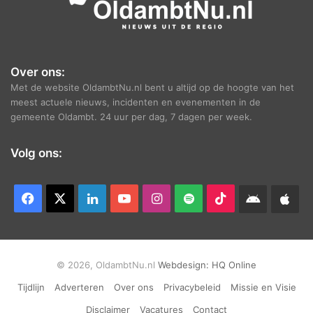
Over ons:
Met de website OldambtNu.nl bent u altijd op de hoogte van het
meest actuele nieuws, incidenten en evenementen in de
gemeente Oldambt. 24 uur per dag, 7 dagen per week.
Volg ons:
Facebook
X
LinkedIn
YouTube
Instagram
Spotify
TikTok
Android
App
app
Ap
© 2026, OldambtNu.nl
Webdesign:
HQ Online
Tijdlijn
Adverteren
Over ons
Privacybeleid
Missie en Visie
Disclaimer
Vacatures
Contact