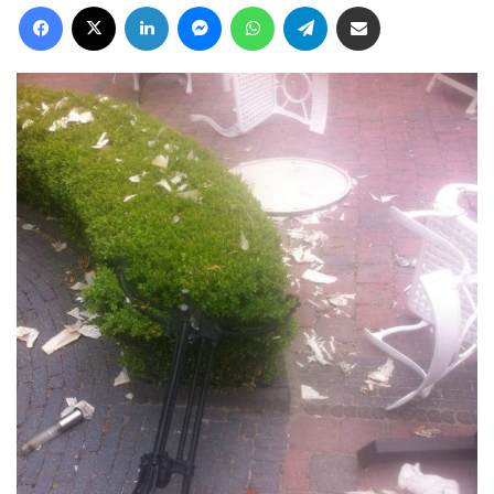
Facebook
X
LinkedIn
Messenger
WhatsApp
Telegram
Deel via Email