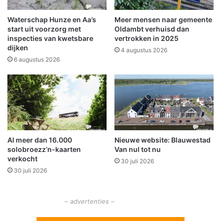
j
d
h
e
Waterschap Hunze en Aa’s
Meer mensen naar gemeente
a
r
start uit voorzorg met
Oldambt verhuisd dan
m
w
inspecties van kwetsbare
vertrokken in 2025
l
dijken
i
4 augustus 2026
o
j
6 augustus 2026
o
s
p
h
a
l
e
n
s
Al meer dan 16.000
Nieuwe website: Blauwestad
c
solobroezz’n-kaarten
Van nul tot nu
h
verkocht
30 juli 2026
o
30 juli 2026
o
n
m
– advertenties –
a
a