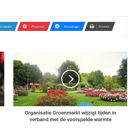
LinkedIn
Pinterest
Messenger
Printen
O
r
g
a
n
i
s
a
t
i
Organisatie Groenmarkt wijzigt tijden in
e
verband met de voorspelde warmte
G
r