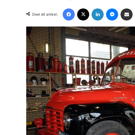
Facebook
X
LinkedIn
Messenger
Deel via Email
Deel dit artikel: