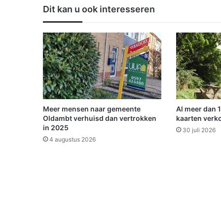
g
Dit kan u ook interesseren
w
a
g
e
n
d
i
e
f
s
Meer mensen naar gemeente
Al meer dan 
t
Oldambt verhuisd dan vertrokken
kaarten verk
a
in 2025
30 juli 2026
l
4 augustus 2026
l
e
n
a
a
n
d
e