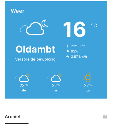
Weer
16
℃
Oldambt
23º - 16º
95%
3.57 km/h
Verspreide bewolking
23
22
27
℃
℃
℃
do
vr
za
Archief