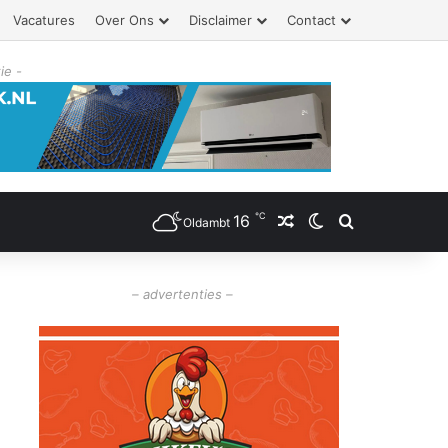
Vacatures
Over Ons
Disclaimer
Contact
ie -
℃
16
Willekeurig artikel
Switch skin
Zoeken
Oldambt
– advertenties –