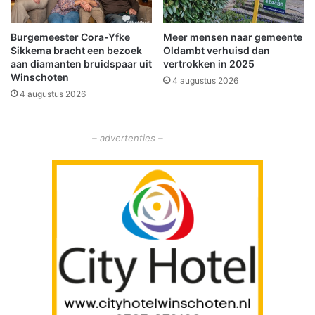
l
d
l
h
Burgemeester Cora-Yfke
Meer mensen naar gemeente
e
u
Sikkema bracht een bezoek
Oldambt verhuisd dan
n
l
aan diamanten bruidspaar uit
vertrokken in 2025
p
Winschoten
4 augustus 2026
4 augustus 2026
– advertenties –