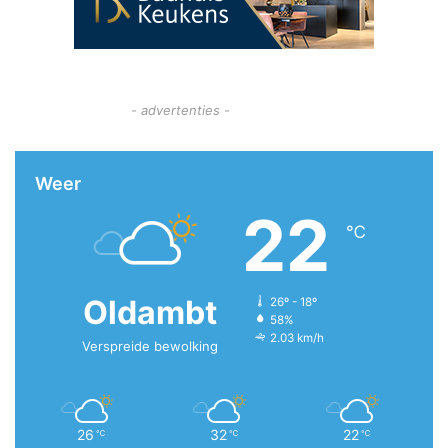
- advertenties -
Weer
22
℃
Oldambt
26º - 18º
58%
2.03 km/h
Verspreide bewolking
26
32
22
℃
℃
℃