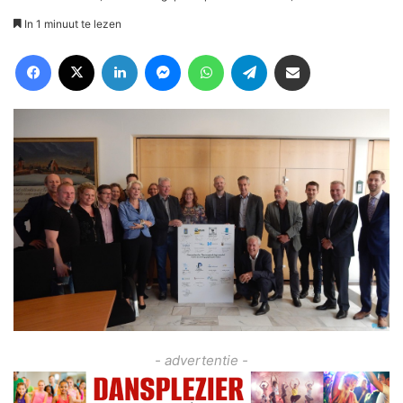
In 1 minuut te lezen
Facebook
X
LinkedIn
Messenger
WhatsApp
Telegram
Deel via Email
- advertentie -