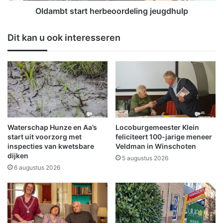
n
a
Oldambt start herbeoordeling jeugdhulp
s
r
2
t
Dit kan u ook interesseren
0
h
0
e
e
r
e
b
d
e
i
o
t
o
i
r
e
d
Waterschap Hunze en Aa’s
Locoburgemeester Klein
v
e
start uit voorzorg met
feliciteert 100-jarige meneer
a
l
inspecties van kwetsbare
Veldman in Winschoten
n
dijken
i
5 augustus 2026
d
n
6 augustus 2026
e
g
A
j
d
e
r
u
i
g