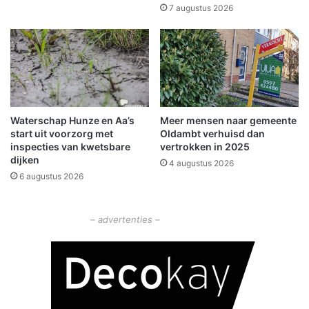
'
e
7 augustus 2026
v
r
a
e
n
g
s
i
t
e
a
b
r
i
Waterschap Hunze en Aa’s
Meer mensen naar gemeente
t
j
start uit voorzorg met
Oldambt verhuisd dan
h
inspecties van kwetsbare
vertrokken in 2025
e
dijken
4 augustus 2026
t
6 augustus 2026
O
Z
G
– advertenties –