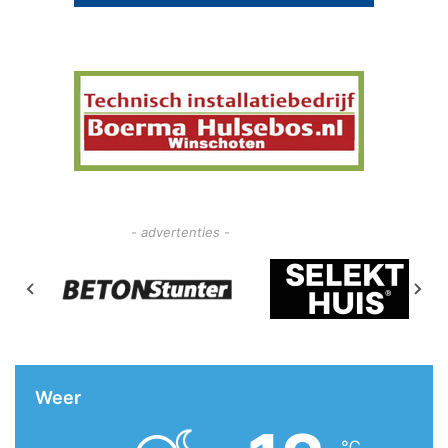
- advertenties -
Weer
℃