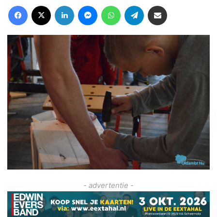
Facebook
X
LinkedIn
Messenger
WhatsApp
Telegram
Deel via Email
- advertentie -