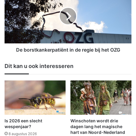
a
b
g
o
n
r
e
s
'
t
1
k
D
a
i
n
De borstkankerpatiënt in de regie bij het OZG
n
k
g
e
Dit kan u ook interesseren
t
r
e
p
g
a
e
t
l
i
i
ë
j
n
k
t
.
i
Is 2026 een slecht
Winschoten wordt drie
n
n
wespenjaar?
dagen lang het magische
l
d
hart van Noord-Nederland
8 augustus 2026