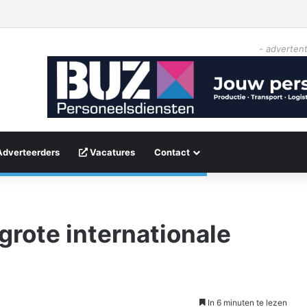
- advertent
Adverteerders
Vacatures
Contact
grote internationale
3
In 6 minuten te lezen