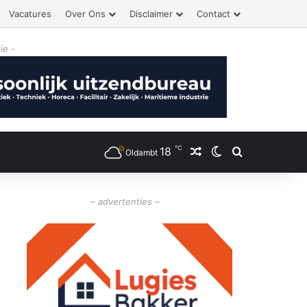
Vacatures
Over Ons
Disclaimer
Contact
ie -
℃
18
Willekeurig artikel
Switch skin
Zoeken
Oldambt
– advertenties –