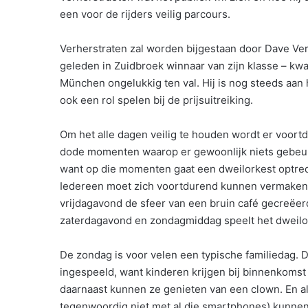
een voor de rijders veilig parcours.
Verherstraten zal worden bijgestaan door Dave Vers
geleden in Zuidbroek winnaar van zijn klasse – kw
München ongelukkig ten val. Hij is nog steeds aan 
ook een rol spelen bij de prijsuitreiking.
Om het alle dagen veilig te houden wordt er voort
dode momenten waarop er gewoonlijk niets gebeurt 
want op die momenten gaat een dweilorkest optrede
Iedereen moet zich voortdurend kunnen vermaken. 
vrijdagavond de sfeer van een bruin café gecreëerd
zaterdagavond en zondagmiddag speelt het dweilor
De zondag is voor velen een typische familiedag. 
ingespeeld, want kinderen krijgen bij binnenkomst
daarnaast kunnen ze genieten van een clown. En als
tegenwoordig niet met al die smartphones) kunnen 