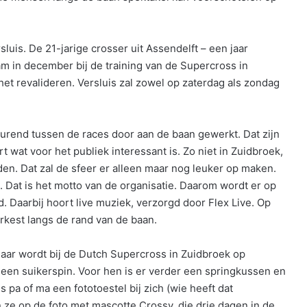
luis. De 21-jarige crosser uit Assendelft – een jaar
am in december bij de training van de Supercross in
het revalideren. Versluis zal zowel op zaterdag als zondag
durend tussen de races door aan de baan gewerkt. Dat zijn
wat voor het publiek interessant is. Zo niet in Zuidbroek,
n. Dat zal de sfeer er alleen maar nog leuker op maken.
Dat is het motto van de organisatie. Daarom wordt er op
. Daarbij hoort live muziek, verzorgd door Flex Live. Op
kest langs de rand van de baan.
Daar wordt bij de Dutch Supercross in Zuidbroek op
 een suikerspin. Voor hen is er verder een springkussen en
 pa of ma een fototoestel bij zich (wie heeft dat
ze op de foto met mascotte Crossy, die drie dagen in de