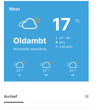
Weer
17
℃
Oldambt
21º - 16º
84%
3.35 km/h
Verspreide bewolking
21
27
31
℃
℃
℃
vr
za
zo
Archief