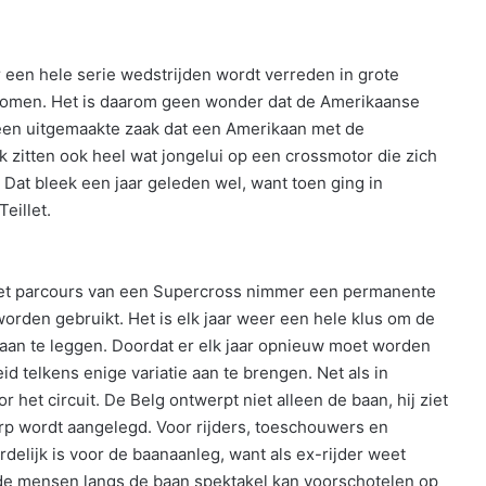
 een hele serie wedstrijden wordt verreden in grote
komen. Het is daarom geen wonder dat de Amerikaanse
 geen uitgemaakte zaak dat een Amerikaan met de
k zitten ook heel wat jongelui op een crossmotor die zich
Dat bleek een jaar geleden wel, want toen ging in
eillet.
s het parcours van een Supercross nimmer een permanente
rden gebruikt. Het is elk jaar weer een hele klus om de
s aan te leggen. Doordat er elk jaar opnieuw moet worden
 telkens enige variatie aan te brengen. Net als in
het circuit. De Belg ontwerpt niet alleen de baan, hij ziet
erp wordt aangelegd. Voor rijders, toeschouwers en
delijk is voor de baanaanleg, want als ex-rijder weet
j de mensen langs de baan spektakel kan voorschotelen op