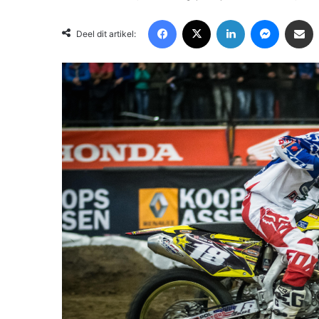
Facebook
X
LinkedIn
Messenger
Deel via Email
Deel dit artikel: