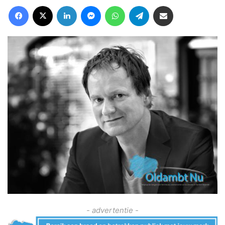
Facebook
X
LinkedIn
Messenger
WhatsApp
Telegram
Deel via Email
- advertentie -