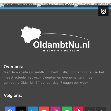
c
h
i
e
f
Over ons:
Met de website OldambtNu.nl bent u altijd op de hoogte van het
meest actuele nieuws, incidenten en evenementen in de
gemeente Oldambt. 24 uur per dag, 7 dagen per week.
Volg ons: