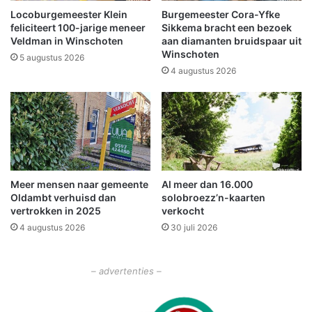
/
o
Locoburgemeester Klein
Burgemeester Cora-Yfke
h
t
feliciteert 100-jarige meneer
Sikkema bracht een bezoek
o
i
Veldman in Winschoten
aan diamanten bruidspaar uit
b
Winschoten
e
5 augustus 2026
b
d
4 augustus 2026
y
a
m
g
a
e
r
n
k
B
t
e
d
Meer mensen naar gemeente
Al meer dan 16.000
r
Oldambt verhuisd dan
solobroezz’n-kaarten
i
vertrokken in 2025
verkocht
j
4 augustus 2026
30 juli 2026
f
s
l
– advertenties –
e
v
e