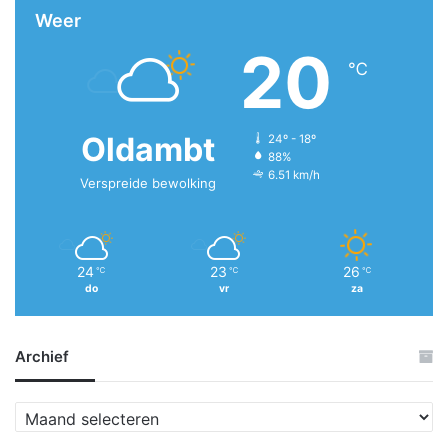
Weer
20
℃
Oldambt
24º - 18º
88%
6.51 km/h
Verspreide bewolking
24
23
26
℃
℃
℃
do
vr
za
Archief
A
r