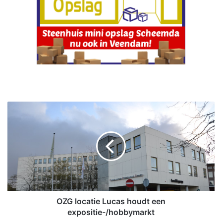
O
Z
G
l
o
c
a
t
i
e
OZG locatie Lucas houdt een
L
expositie-/hobbymarkt
u