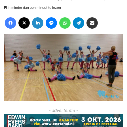
In minder dan een minuut te lezen
Facebook
X
LinkedIn
Messenger
WhatsApp
Telegram
Deel via Email
- advertentie -