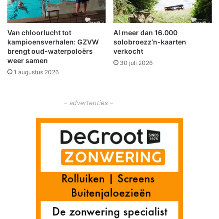
o
o
r
Van chloorlucht tot
Al meer dan 16.000
d
kampioensverhalen: GZVW
solobroezz’n-kaarten
e
brengt oud-waterpoloërs
verkocht
B
weer samen
30 juli 2026
e
1 augustus 2026
a
u
t
– advertenties –
y
A
w
a
r
d
2
0
1
6