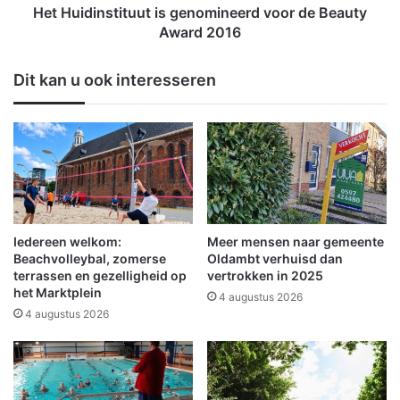
s
s
Het Huidinstituut is genomineerd voor de Beauty
i
t
Award 2016
n
i
W
t
Dit kan u ook interesseren
i
u
n
u
s
t
c
i
h
s
o
g
t
e
e
n
n
o
Iedereen welkom:
Meer mensen naar gemeente
m
Beachvolleybal, zomerse
Oldambt verhuisd dan
i
terrassen en gezelligheid op
vertrokken in 2025
het Marktplein
n
4 augustus 2026
e
4 augustus 2026
e
r
d
v