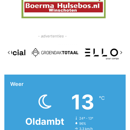
- advertenties -
Weer
13
℃
Oldambt
24º - 13º
96%
3.3 km/h