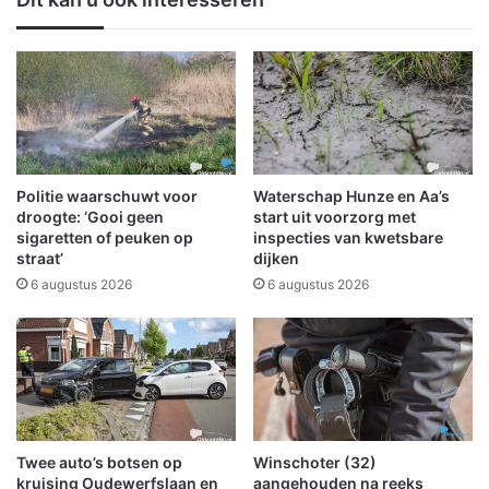
n
p
s
o
c
o
h
r
o
b
t
r
e
u
n
g
e
o
Politie waarschuwt voor
Waterschap Hunze en Aa’s
e
v
droogte: ‘Gooi geen
start uit voorzorg met
n
e
sigaretten of peuken op
inspecties van kwetsbare
p
straat’
dijken
r
r
d
6 augustus 2026
6 augustus 2026
i
e
m
E
e
e
u
m
r
s
t
w
j
o
Twee auto’s botsen op
Winschoter (32)
e
r
kruising Oudewerfslaan en
aangehouden na reeks
d