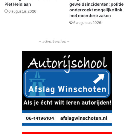
Piet Heinlaan
geweldsincidenten; politie
t
onderzoekt mogelijke link
6 augustus 2026
n
met meerdere zaken
i
6 augustus 2026
e
t
g
– advertenties –
e
m
i
s
t
'