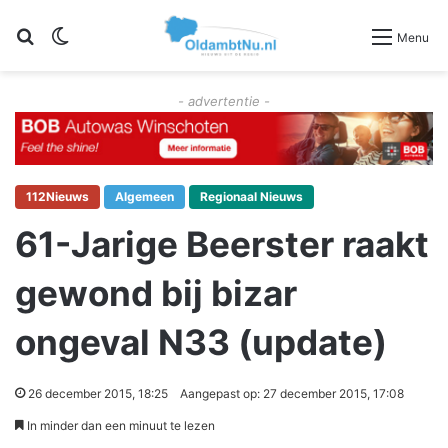
Zoeken
Switch skin
Menu
- advertentie -
112Nieuws
Algemeen
Regionaal Nieuws
61-Jarige Beerster raakt
gewond bij bizar
ongeval N33 (update)
26 december 2015, 18:25
Aangepast op: 27 december 2015, 17:08
In minder dan een minuut te lezen