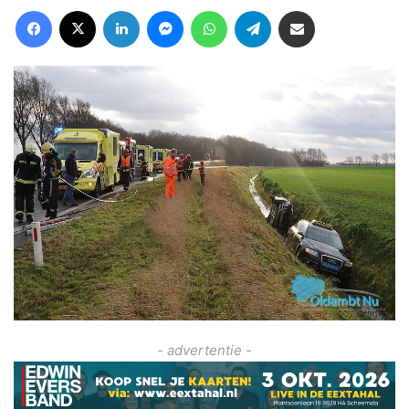
Facebook
X
LinkedIn
Messenger
WhatsApp
Telegram
Deel via Email
- advertentie -