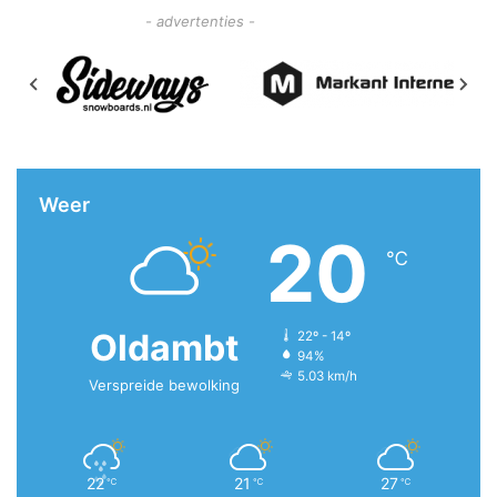
- advertenties -
Weer
20
℃
Oldambt
22º - 14º
94%
5.03 km/h
Verspreide bewolking
22
21
27
℃
℃
℃