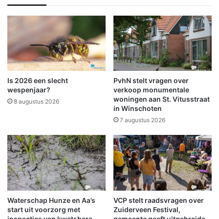
k
v
e
o
p
o
a
r
r
n
t
o
i
o
j
d
Is 2026 een slecht
PvhN stelt vragen over
r
o
wespenjaar?
verkoop monumentale
i
p
woningen aan St. Vitusstraat
8 augustus 2026
j
in Winschoten
v
k
a
7 augustus 2026
e
n
r
g
:
e
G
n
e
d
m
o
e
r
Waterschap Hunze en Aa’s
VCP stelt raadsvragen over
e
p
start uit voorzorg met
Zuiderveen Festival,
n
B
inspecties van kwetsbare
gemeente geeft uitgebreide