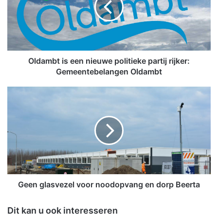
m
b
t
i
s
e
Oldambt is een nieuwe politieke partij rijker:
e
Gemeentebelangen Oldambt
n
n
G
i
e
e
e
u
n
w
g
e
l
p
a
o
s
l
v
i
e
Geen glasvezel voor noodopvang en dorp Beerta
t
z
i
e
Dit kan u ook interesseren
e
l