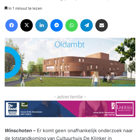
In 1 minuut te lezen
Facebook
X
LinkedIn
Messenger
WhatsApp
Telegram
Deel via Email
- advertentie -
Winschoten –
Er komt geen onafhankelijk onderzoek naar
de totstandkoming van Cultuurhuis De Klinker in