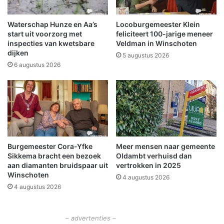
é
o
D
u
o
d
Waterschap Hunze en Aa’s
Locoburgemeester Klein
m
e
start uit voorzorg met
feliciteert 100-jarige meneer
m
l
inspecties van kwetsbare
Veldman in Winschoten
dijken
e
i
5 augustus 2026
r
j
6 augustus 2026
i
k
n
e
g
h
u
l
p
O
Burgemeester Cora-Yfke
Meer mensen naar gemeente
l
Sikkema bracht een bezoek
Oldambt verhuisd dan
d
aan diamanten bruidspaar uit
vertrokken in 2025
a
Winschoten
4 augustus 2026
m
4 augustus 2026
b
t
– advertenties –