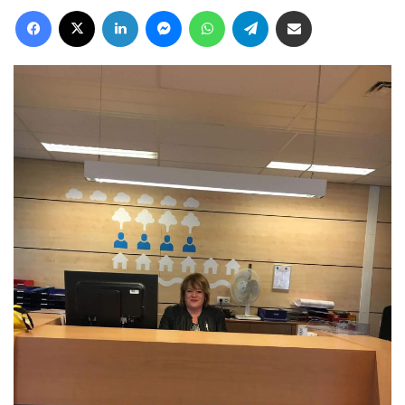
Facebook
X
LinkedIn
Messenger
WhatsApp
Telegram
Deel via Email