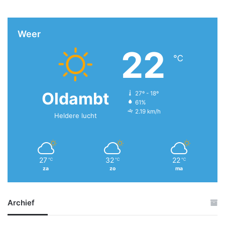
Weer
22
℃
Oldambt
27º - 18º
61%
2.19 km/h
Heldere lucht
27
32
22
℃
℃
℃
za
zo
ma
Archief