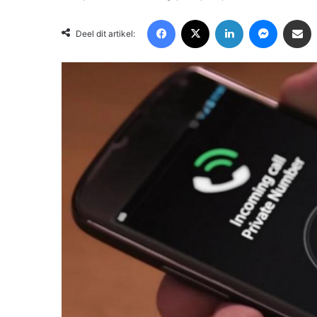
Facebook
X
LinkedIn
Messenger
Deel via Email
Deel dit artikel: