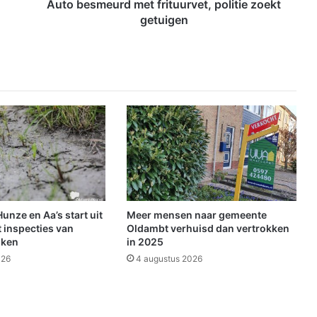
u
Auto besmeurd met frituurvet, politie zoekt
r
getuigen
d
m
e
t
f
r
i
t
u
u
r
v
e
nze en Aa’s start uit
Meer mensen naar gemeente
t
 inspecties van
Oldambt verhuisd dan vertrokken
,
jken
in 2025
p
026
4 augustus 2026
o
l
i
t