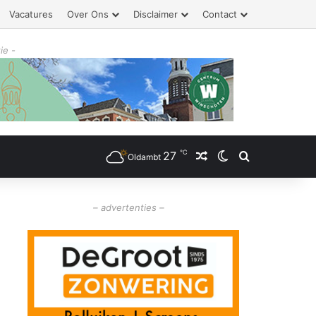
Vacatures
Over Ons
Disclaimer
Contact
ie -
℃
27
Willekeurig artikel
Switch skin
Zoeken
Oldambt
– advertenties –