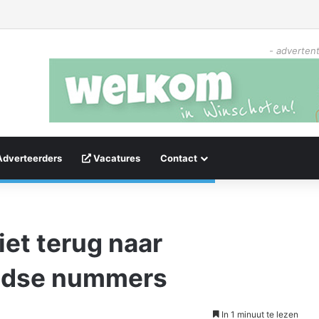
- advertent
Adverteerders
Vacatures
Contact
et terug naar
ndse nummers
In 1 minuut te lezen