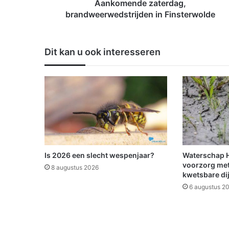
e
Aankomende zaterdag,
z
brandweerwedstrijden in Finsterwolde
a
t
e
Dit kan u ook interesseren
r
d
a
g
,
b
r
a
n
d
Is 2026 een slecht wespenjaar?
Waterschap Hu
w
voorzorg met
8 augustus 2026
e
kwetsbare di
e
6 augustus 2
r
w
e
d