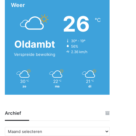
Weer
26
℃
Oldambt
30º - 19º
56%
2.36 km/h
Verspreide bewolking
30
22
21
℃
℃
℃
zo
ma
di
Archief
A