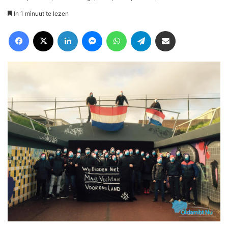
In 1 minuut te lezen
Facebook
X
LinkedIn
Messenger
WhatsApp
Telegram
Deel via Email