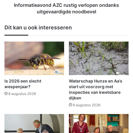
n
e
Informatieavond AZC rustig verlopen ondanks
k
a
uitgevaardigde noodbevel
i
v
n
o
Dit kan u ook interesseren
d
n
e
d
r
A
k
Z
l
C
e
r
d
u
i
s
n
t
Is 2026 een slecht
Waterschap Hunze en Aa’s
g
i
wespenjaar?
start uit voorzorg met
b
g
inspecties van kwetsbare
8 augustus 2026
e
dijken
v
u
e
6 augustus 2026
r
r
s
l
i
o
n
p