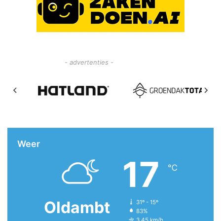
- advertenties -
Weer
17
℃
Oldambt
31º - 15º
83%
3.45 km/h