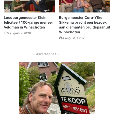
’
e
t
n
T
o
Locoburgemeester Klein
Burgemeester Cora-Yfke
r
n
feliciteert 100-jarige meneer
Sikkema bracht een bezoek
e
d
Veldman in Winschoten
aan diamanten bruidspaar uit
f
a
Winschoten
5 augustus 2026
p
n
4 augustus 2026
u
k
n
s
t
u
– advertenties –
t
i
e
t
N
g
i
e
e
v
u
a
w
a
o
r
l
d
d
i
a
g