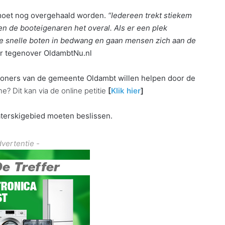
moet nog overgehaald worden.
“Iedereen trekt stiekem
n de booteigenaren het overal. Als er een plek
e snelle boten in bedwang en gaan mensen zich aan de
r tegenover OldambtNu.nl
woners van de gemeente Oldambt willen helpen door de
e? Dit kan via de online petitie
[
Klik hier
]
waterskigebied moeten beslissen.
dvertentie -