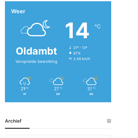
Weer
14
℃
Oldambt
21º - 13º
97%
2.48 km/h
Verspreide bewolking
21
27
31
℃
℃
℃
vr
za
zo
Archief