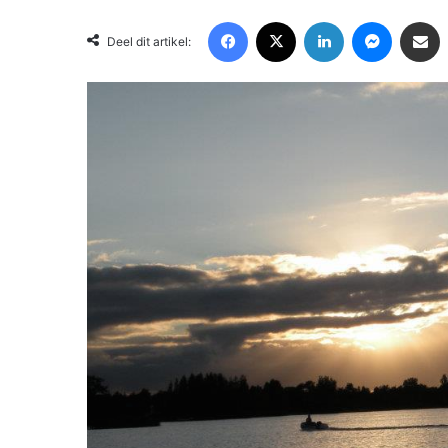
Facebook
X
LinkedIn
Messenger
Deel via Email
Deel dit artikel: