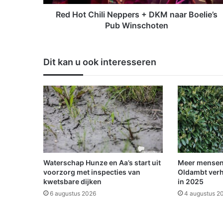
i
l
Red Hot Chili Neppers + DKM naar Boelie’s
i
Pub Winschoten
N
e
p
Dit kan u ook interesseren
p
e
r
s
+
D
K
M
n
a
Waterschap Hunze en Aa’s start uit
Meer mensen
a
voorzorg met inspecties van
Oldambt verh
r
kwetsbare dijken
in 2025
B
6 augustus 2026
4 augustus 2
o
e
l