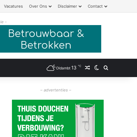
Vacatures
Over Ons
Disclaimer
Contact
ie -
℃
13
Willekeurig artikel
Switch skin
Zoeken
Oldambt
– advertenties –