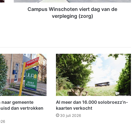
n
s
Campus Winschoten viert dag van de
c
verpleging (zorg)
h
o
t
e
n
v
i
e
r
t
d
a
g
 naar gemeente
Al meer dan 16.000 solobroezz’n-
v
uisd dan vertrokken
kaarten verkocht
a
30 juli 2026
n
026
d
e
v