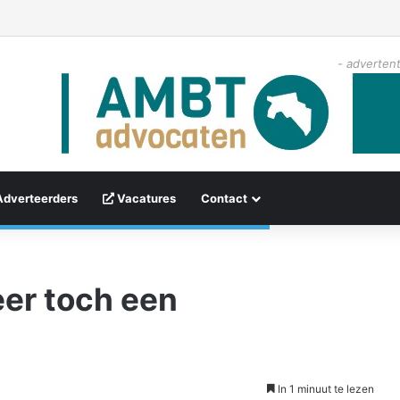
- advertent
Adverteerders
Vacatures
Contact
eer toch een
In 1 minuut te lezen