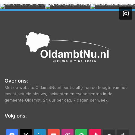
c
h
i
e
f
Over ons:
Met de website OldambtNu.nl bent u altijd op de hoogte van het
meest actuele nieuws, incidenten en evenementen in de
gemeente Oldambt. 24 uur per dag, 7 dagen per week.
Volg ons: