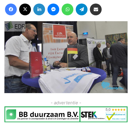
Facebook
X
LinkedIn
Messenger
WhatsApp
Telegram
Deel via Email
- advertentie -