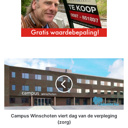
C
a
m
p
u
s
W
i
n
s
Campus Winschoten viert dag van de verpleging
c
(zorg)
h