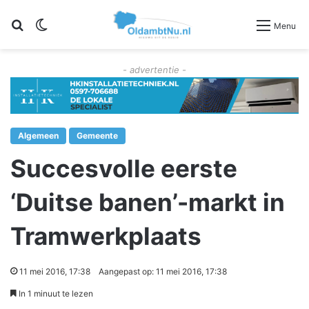
Zoeken
Switch skin
Menu
- advertentie -
Algemeen
Gemeente
Succesvolle eerste
‘Duitse banen’-markt in
Tramwerkplaats
11 mei 2016, 17:38
Aangepast op: 11 mei 2016, 17:38
In 1 minuut te lezen