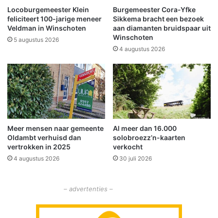
l
f
Locoburgemeester Klein
Burgemeester Cora-Yfke
e
t
feliciteert 100-jarige meneer
Sikkema bracht een bezoek
g
g
Veldman in Winschoten
aan diamanten bruidspaar uit
i
Winschoten
e
5 augustus 2026
n
e
4 augustus 2026
g
n
(
g
z
e
o
v
r
o
g
l
)
g
Meer mensen naar gemeente
Al meer dan 16.000
e
Oldambt verhuisd dan
solobroezz’n-kaarten
n
vertrokken in 2025
verkocht
v
4 augustus 2026
30 juli 2026
o
o
r
– advertenties –
d
e
g