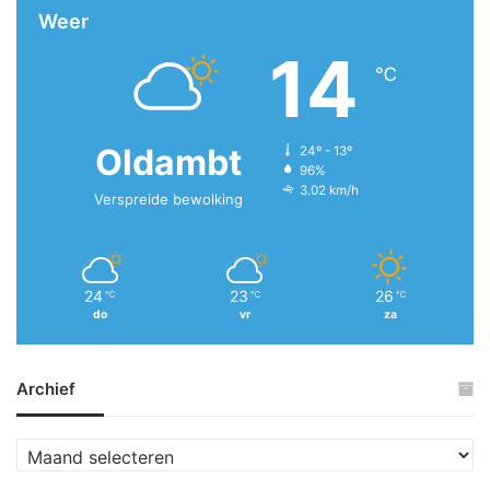
Weer
14
℃
Oldambt
24º - 13º
96%
3.02 km/h
Verspreide bewolking
24
23
26
℃
℃
℃
do
vr
za
Archief
A
r