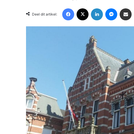
Facebook
X
LinkedIn
Messenger
Deel via Email
Deel dit artikel: