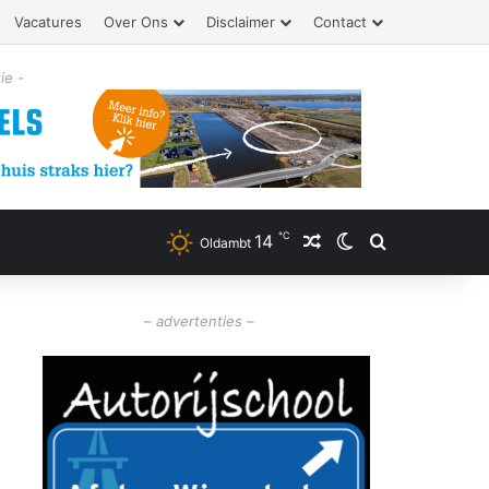
Vacatures
Over Ons
Disclaimer
Contact
ie -
℃
14
Willekeurig artikel
Switch skin
Zoeken
Oldambt
– advertenties –