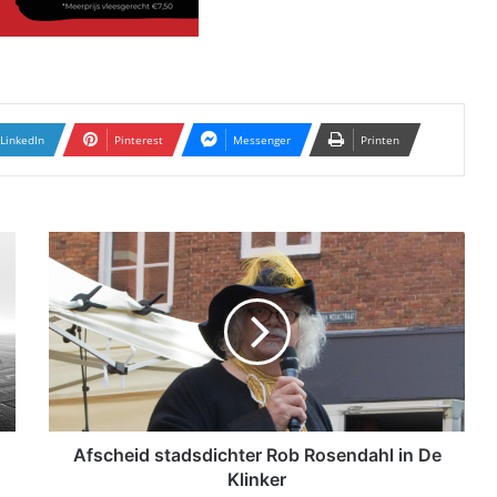
LinkedIn
Pinterest
Messenger
Printen
A
f
s
c
h
e
i
d
s
t
Afscheid stadsdichter Rob Rosendahl in De
a
Klinker