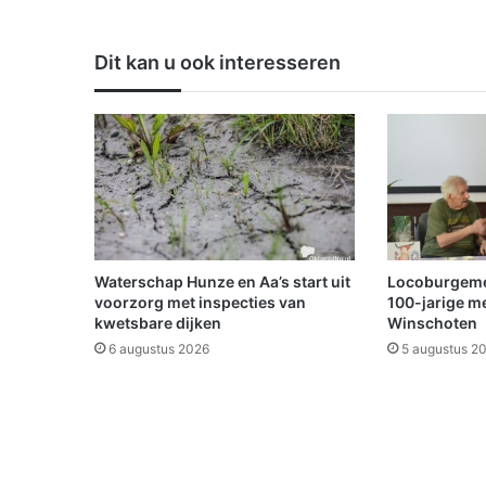
R
d
e
Dit kan u ook interesseren
V
L
O
E
D
P
r
o
g
r
Waterschap Hunze en Aa’s start uit
Locoburgemees
a
voorzorg met inspecties van
100-jarige m
m
kwetsbare dijken
Winschoten
m
6 augustus 2026
5 augustus 2
a
d
i
j
k
p