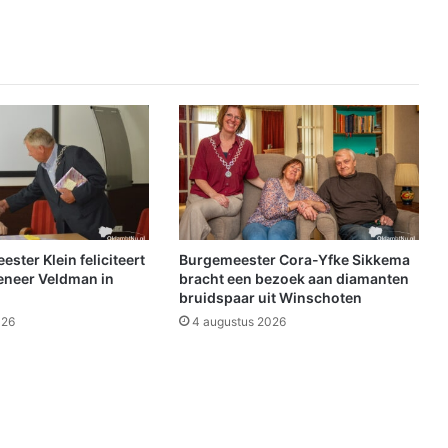
d
s
d
i
c
h
t
e
r
R
o
b
R
ter Klein feliciteert
Burgemeester Cora-Yfke Sikkema
o
eneer Veldman in
bracht een bezoek aan diamanten
s
bruidspaar uit Winschoten
e
026
4 augustus 2026
n
d
a
h
l
i