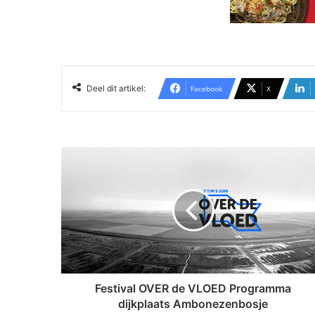
Deel dit artikel:
Facebook
X
F
e
s
t
i
v
a
l
O
V
Festival OVER de VLOED Programma
E
dijkplaats Ambonezenbosje