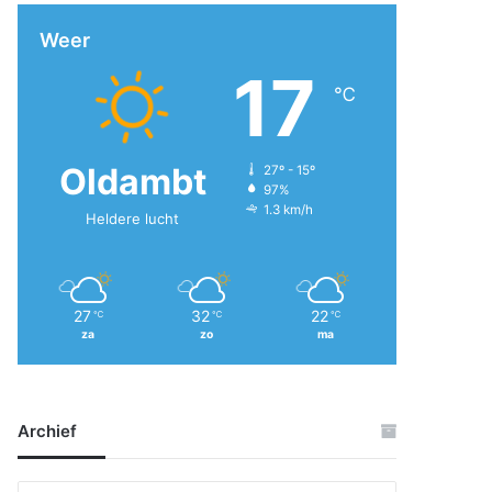
Weer
17
℃
Oldambt
27º - 15º
97%
1.3 km/h
Heldere lucht
27
32
22
℃
℃
℃
za
zo
ma
Archief