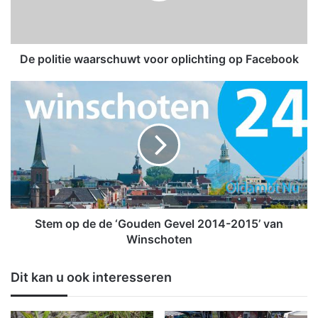
t
i
e
w
De politie waarschuwt voor oplichting op Facebook
a
a
S
r
t
s
e
c
m
h
o
u
p
w
d
t
e
v
d
o
e
Stem op de de ‘Gouden Gevel 2014-2015’ van
o
‘
Winschoten
r
G
o
o
Dit kan u ook interesseren
p
u
l
d
i
e