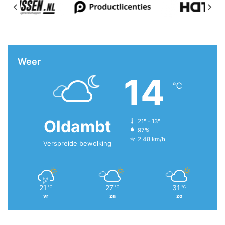
Weer
14
℃
Oldambt
21º - 13º
97%
2.48 km/h
Verspreide bewolking
21
27
31
℃
℃
℃
vr
za
zo