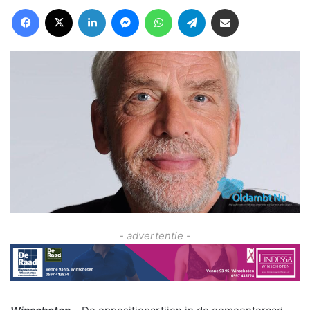
Facebook
X
LinkedIn
Messenger
WhatsApp
Telegram
Deel via Email
- advertentie -