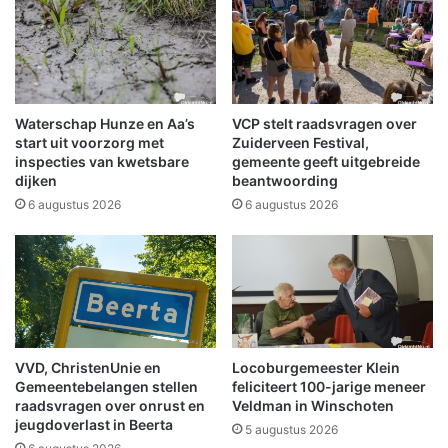
c
n
h
G
t
e
i
v
n
e
g
l
Waterschap Hunze en Aa’s
VCP stelt raadsvragen over
o
2
start uit voorzorg met
Zuiderveen Festival,
p
0
inspecties van kwetsbare
gemeente geeft uitgebreide
F
dijken
beantwoording
1
a
4
6 augustus 2026
6 augustus 2026
c
-
e
2
b
0
o
1
o
5
k
’
v
VVD, ChristenUnie en
Locoburgemeester Klein
a
Gemeentebelangen stellen
feliciteert 100-jarige meneer
n
raadsvragen over onrust en
Veldman in Winschoten
W
jeugdoverlast in Beerta
5 augustus 2026
i