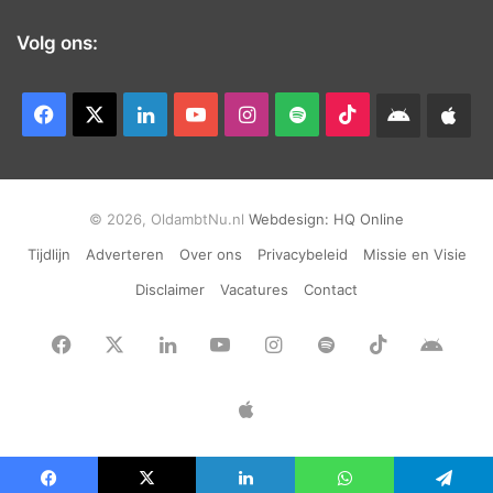
Volg ons:
Facebook
X
LinkedIn
YouTube
Instagram
Spotify
TikTok
Android
App
app
Ap
© 2026, OldambtNu.nl
Webdesign:
HQ Online
Tijdlijn
Adverteren
Over ons
Privacybeleid
Missie en Visie
Disclaimer
Vacatures
Contact
Facebook
X
LinkedIn
YouTube
Instagram
Spotify
TikTok
Andr
app
Apple
App