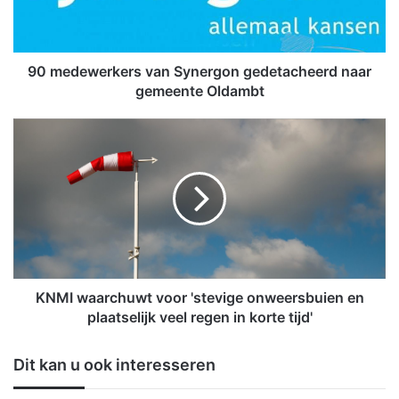
w
e
r
k
90 medewerkers van Synergon gedetacheerd naar
e
gemeente Oldambt
r
s
K
v
N
a
M
n
I
S
w
y
a
n
a
e
r
r
c
g
h
KNMI waarchuwt voor 'stevige onweersbuien en
o
u
plaatselijk veel regen in korte tijd'
n
w
g
t
Dit kan u ook interesseren
e
v
d
o