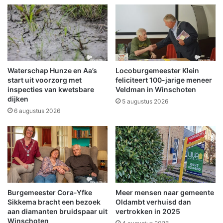
e
o
t
r
a
'
c
s
h
t
e
e
e
v
Waterschap Hunze en Aa’s
Locoburgemeester Klein
r
i
start uit voorzorg met
feliciteert 100-jarige meneer
d
g
inspecties van kwetsbare
Veldman in Winschoten
n
dijken
e
5 augustus 2026
a
o
6 augustus 2026
a
n
r
w
g
e
e
e
m
r
e
s
e
b
Burgemeester Cora-Yfke
Meer mensen naar gemeente
n
u
Sikkema bracht een bezoek
Oldambt verhuisd dan
t
i
aan diamanten bruidspaar uit
vertrokken in 2025
e
e
Winschoten