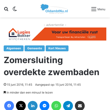
Zoeken
Switch skin
Menu
- advertentie -
Algemeen
Gemeente
Kort Nieuws
Zomersluiting
overdekte zwembaden
15 juni 2016, 11:45
Aangepast op: 15 juni 2016, 11:45
In minder dan een minuut te lezen
Facebook
X
LinkedIn
Messenger
WhatsApp
Telegram
Deel via Email