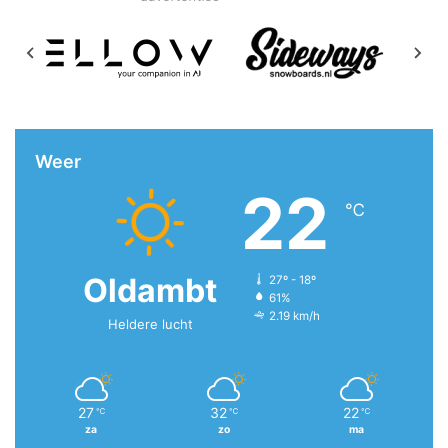
Weer
22
℃
Oldambt
27º - 18º
61%
2.19 km/h
Heldere lucht
27
32
22
℃
℃
℃
za
zo
ma