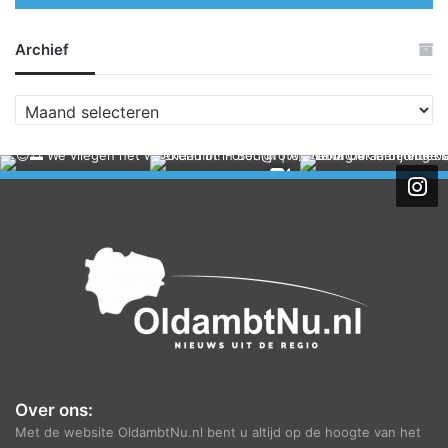
Archief
A
r
c
h
i
e
f
Over ons:
Met de website OldambtNu.nl bent u altijd op de hoogte van het