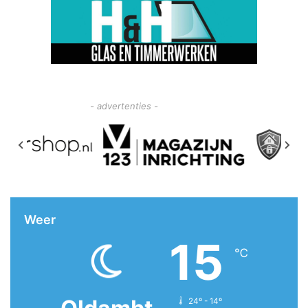
- advertenties -
Weer
15
℃
24º - 14º