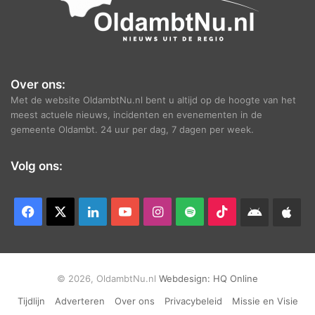
Over ons:
Met de website OldambtNu.nl bent u altijd op de hoogte van het
meest actuele nieuws, incidenten en evenementen in de
gemeente Oldambt. 24 uur per dag, 7 dagen per week.
Volg ons:
Facebook
X
LinkedIn
YouTube
Instagram
Spotify
TikTok
Android
App
app
Ap
© 2026, OldambtNu.nl
Webdesign:
HQ Online
Tijdlijn
Adverteren
Over ons
Privacybeleid
Missie en Visie