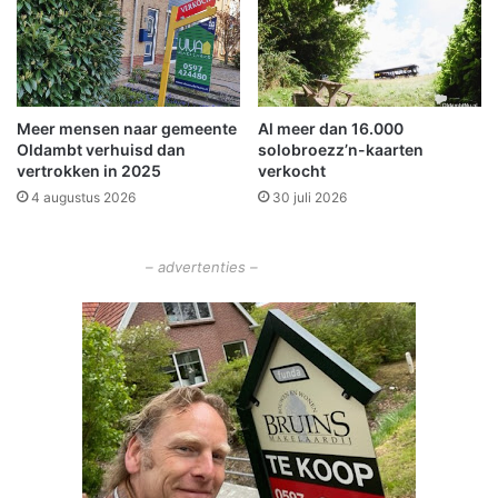
S
e
y
m
n
e
e
e
r
n
Meer mensen naar gemeente
Al meer dan 16.000
g
t
Oldambt verhuisd dan
solobroezz’n-kaarten
o
e
vertrokken in 2025
verkocht
n
O
4 augustus 2026
30 juli 2026
l
d
a
– advertenties –
m
b
t