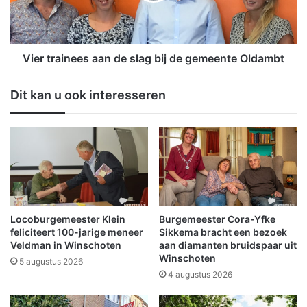
j
a
w
i
e
n
r
e
Vier trainees aan de slag bij de gemeente Oldambt
k
e
v
s
Dit kan u ook interesseren
o
a
o
a
r
n
z
d
i
e
e
s
n
l
i
a
n
g
Locoburgemeester Klein
Burgemeester Cora-Yfke
g
b
feliciteert 100-jarige meneer
Sikkema bracht een bezoek
s
i
Veldman in Winschoten
aan diamanten bruidspaar uit
c
Winschoten
j
5 augustus 2026
h
d
4 augustus 2026
a
e
p
g