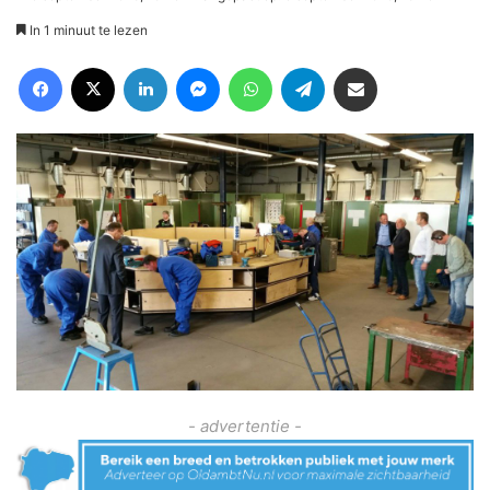
In 1 minuut te lezen
Facebook
X
LinkedIn
Messenger
WhatsApp
Telegram
Deel via Email
- advertentie -