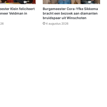
t
g
ter Klein feliciteert
Burgemeester Cora-Yfke Sikkema
e
eneer Veldman in
bracht een bezoek aan diamanten
g
bruidspaar uit Winschoten
a
026
4 augustus 2026
a
n
i
n
d
e
B
i
b
l
i
o
t
h
e
e