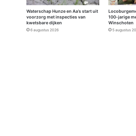
v
a
Waterschap Hunze en Aa’s start uit
Locoburgemees
n
voorzorg met inspecties van
100-jarige m
d
kwetsbare dijken
Winschoten
e
6 augustus 2026
5 augustus 2
b
a
a
n