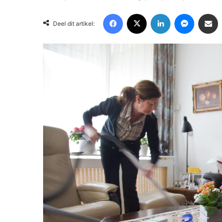
Facebook
X
LinkedIn
Messenger
Deel via Email
Deel dit artikel: