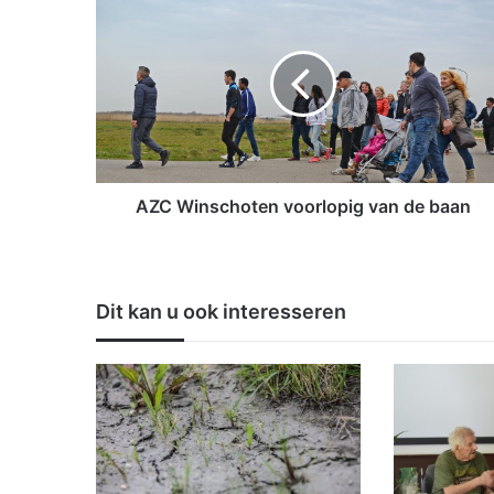
Z
C
W
i
n
s
c
h
o
AZC Winschoten voorlopig van de baan
t
e
n
v
Dit kan u ook interesseren
o
o
r
l
o
p
i
g