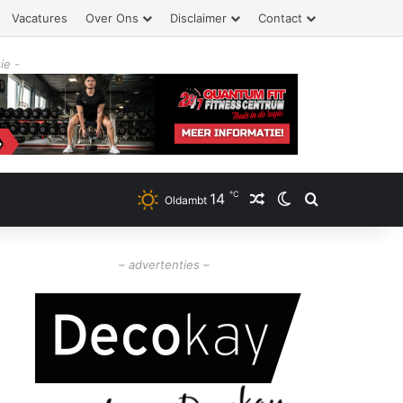
Vacatures
Over Ons
Disclaimer
Contact
ie -
℃
14
Willekeurig artikel
Switch skin
Zoeken
Oldambt
– advertenties –