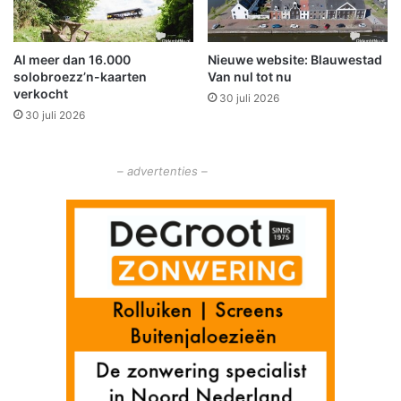
u
n
w
d
e
e
Al meer dan 16.000
Nieuwe website: Blauwestad
s
K
solobroezz’n-kaarten
Van nul tot nu
c
l
verkocht
h
30 juli 2026
i
30 juli 2026
a
n
n
k
s
e
– advertenties –
r
u
i
t
v
e
r
k
o
c
h
t