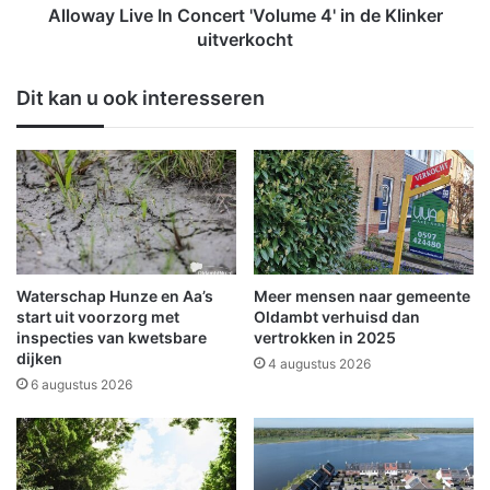
'
v
Alloway Live In Concert 'Volume 4' in de Klinker
v
e
uitverkocht
a
I
s
n
Dit kan u ook interesseren
t
C
b
o
i
n
j
c
d
e
e
r
g
t
r
'
e
V
Waterschap Hunze en Aa’s
Meer mensen naar gemeente
n
o
start uit voorzorg met
Oldambt verhuisd dan
s
l
inspecties van kwetsbare
vertrokken in 2025
B
dijken
u
4 augustus 2026
a
m
6 augustus 2026
d
e
N
4
i
'
e
i