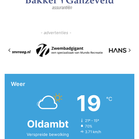
- advertenties -
Weer
19
℃
Oldambt
21º - 15º
70%
3.71 km/h
Verspreide bewolking