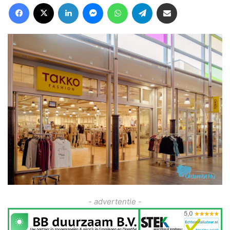
Facebook
X
LinkedIn
Messenger
WhatsApp
Telegram
Deel via Email
- advertentie -