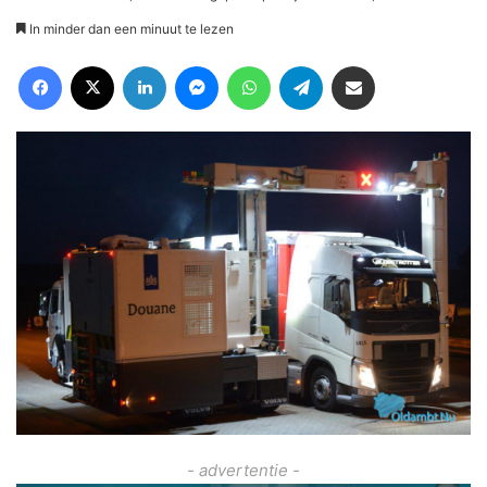
In minder dan een minuut te lezen
Facebook
X
LinkedIn
Messenger
WhatsApp
Telegram
Deel via Email
- advertentie -