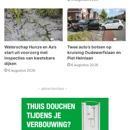
c
s
h
t
o
a
t
r
e
t
n
G
r
Waterschap Hunze en Aa’s
Twee auto’s botsen op
o
start uit voorzorg met
kruising Oudewerfslaan en
n
inspecties van kwetsbare
Piet Heinlaan
i
dijken
6 augustus 2026
n
6 augustus 2026
g
e
r
– advertenties –
f
i
e
t
s
v
e