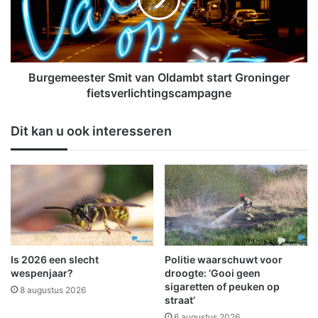
v
e
e
m
r
e
w
e
o
s
e
t
Burgemeester Smit van Oldambt start Groninger
s
e
fietsverlichtingscampagne
t
r
d
S
Dit kan u ook interesseren
o
m
o
i
r
t
v
v
u
a
u
n
r
O
i
l
n
d
Is 2026 een slecht
Politie waarschuwt voor
W
a
wespenjaar?
droogte: ‘Gooi geen
i
m
sigaretten of peuken op
8 augustus 2026
n
straat’
b
s
t
6 augustus 2026