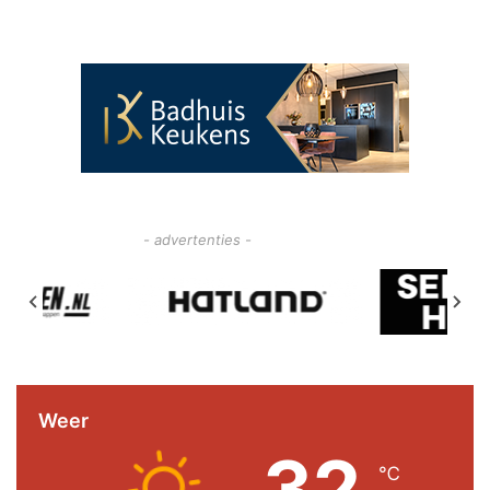
- advertenties -
Weer
32
℃