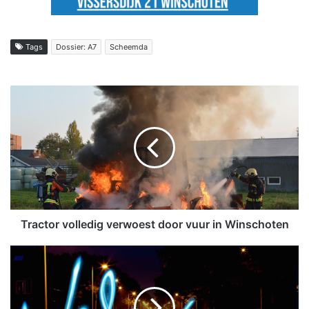
Tags
Dossier: A7
Scheemda
T
r
a
c
t
o
r
v
o
l
Tractor volledig verwoest door vuur in Winschoten
l
e
B
d
u
i
r
g
g