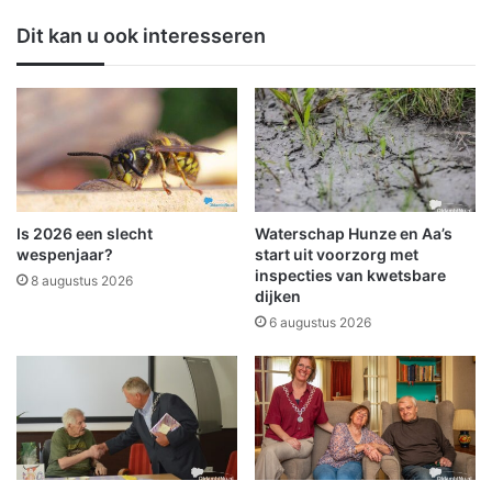
A
m
Dit kan u ook interesseren
u
e
t
n
o
w
m
e
a
r
t
k
i
e
e
n
k
a
Is 2026 een slecht
Waterschap Hunze en Aa’s
s
a
wespenjaar?
start uit voorzorg met
t
n
inspecties van kwetsbare
8 augustus 2026
o
dijken
e
p
e
6 augustus 2026
t
n
e
v
r
i
m
s
e
i
e
e
o