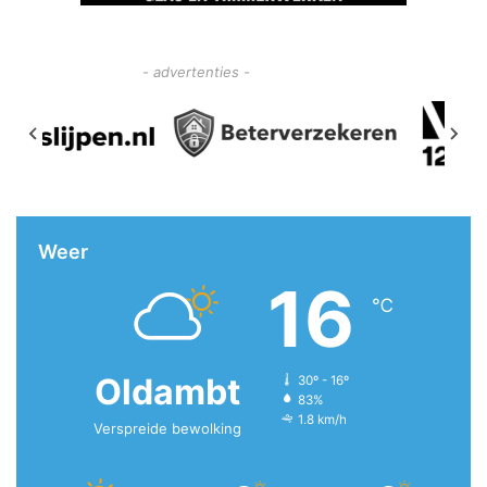
- advertenties -
Weer
16
℃
Oldambt
30º - 16º
83%
1.8 km/h
Verspreide bewolking