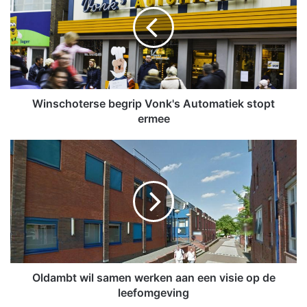
n
s
c
h
o
t
e
r
Winschoterse begrip Vonk's Automatiek stopt
s
ermee
e
b
O
e
l
g
d
r
a
i
m
p
b
V
t
o
w
n
i
k
l
Oldambt wil samen werken aan een visie op de
'
s
leefomgeving
s
a