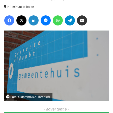
In 1 minuut te lezen
Facebook
X
LinkedIn
Messenger
WhatsApp
Telegram
Deel via Email
Foto: OldambtNu.nl (archief)
- advertentie -