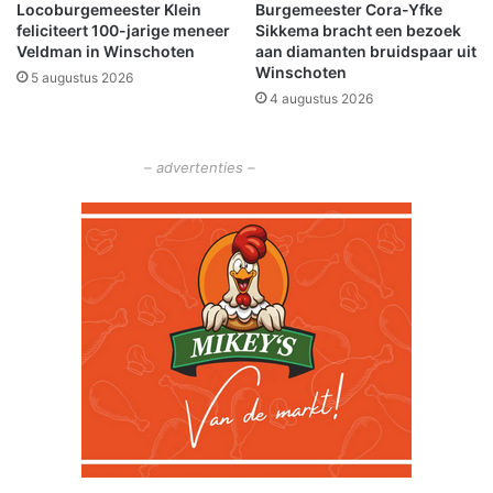
Locoburgemeester Klein
Burgemeester Cora-Yfke
p
feliciteert 100-jarige meneer
Sikkema bracht een bezoek
d
Veldman in Winschoten
aan diamanten bruidspaar uit
e
Winschoten
5 augustus 2026
l
4 augustus 2026
e
e
f
– advertenties –
o
m
g
e
v
i
n
g