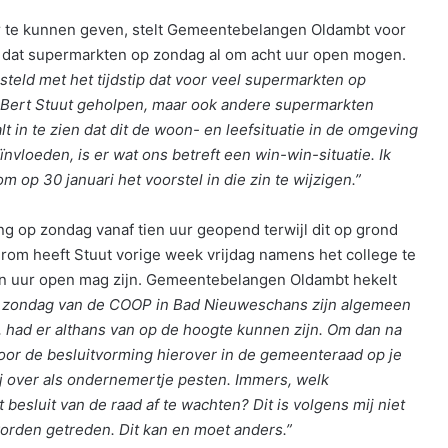
 te kunnen geven, stelt Gemeentebelangen Oldambt voor
in dat supermarkten op zondag al om acht uur open mogen.
steld met het tijdstip dat voor veel supermarkten op
 Bert Stuut geholpen, maar ook andere supermarkten
 in te zien dat dit de woon- en leefsituatie in de omgeving
nvloeden, is er wat ons betreft een win-win-situatie. Ik
 op 30 januari het voorstel in die zin te wijzigen.”
ng op zondag vanaf tien uur geopend terwijl dit op grond
erom heeft Stuut vorige week vrijdag namens het college te
en uur open mag zijn. Gemeentebelangen Oldambt hekelt
 zondag van de COOP in Bad Nieuweschans zijn algemeen
 had er althans van op de hoogte kunnen zijn. Om dan na
or de besluitvorming hierover in de gemeenteraad op je
mij over als ondernemertje pesten. Immers, welk
esluit van de raad af te wachten? Dit is volgens mij niet
rden getreden. Dit kan en moet anders.”