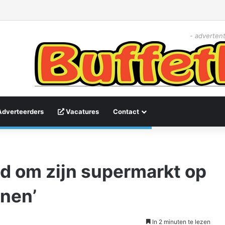
- advertent
Adverteerders
Vacatures
Contact
id om zijn supermarkt op
enen’
In 2 minuten te lezen