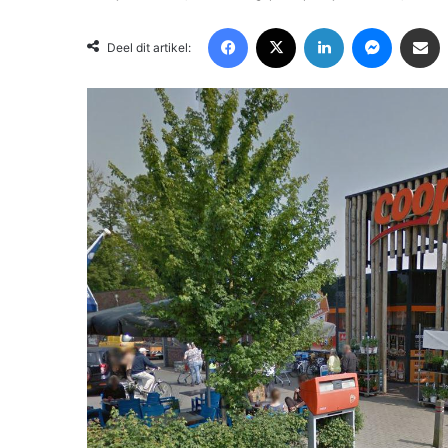
Facebook
X
LinkedIn
Messenger
Deel via Email
Deel dit artikel: