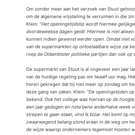
Om zonder meer aan het verzoek van Stuut gehoor
om de algemene vrijstelling te verruimen in die z
Klein:
“Het openingstijdstip wordt hiermee gelijkge
doordeweekse dagen geldt. Hiermee is niet alleen
kunnen indien gewenst eerder open. Omdat niet valt
van de supermarkten op ontoelaatbare wijze zal beï
roep de Oldambtster politieke partijen dan ook op om
De supermarkt van Stuut is al ongeveer een jaar la
van de huidige regeling pas om twaalf uur mag. Hi
horen gekregen dat hij niet meer op zondag om ti
deze gang van zaken. Klein:
“De openingstijden op
bekend. Ook het college was hiervan op de hoogte,
een jaar gedogen en nota bene anderhalve week vo
strepen te gaan staan, vind ik bizar. Het komt op 
zwaarwegend belang stond eraan in de weg om het b
de wijze waarop ondernemers tegemoet moeten wo