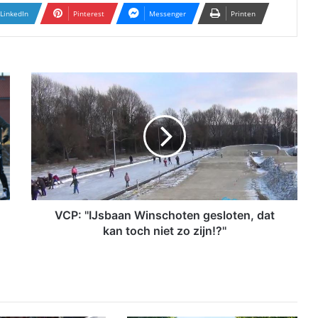
LinkedIn
Pinterest
Messenger
Printen
V
C
P
:
'
'
I
J
s
b
VCP: ''IJsbaan Winschoten gesloten, dat
a
kan toch niet zo zijn!?''
a
n
W
i
n