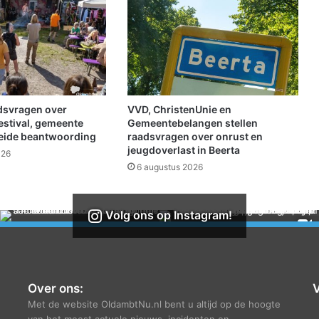
s
c
h
o
t
e
n
g
adsvragen over
VVD, ChristenUnie en
e
estival, gemeente
Gemeentebelangen stellen
s
reide beantwoording
raadsvragen over onrust en
jeugdoverlast in Beerta
l
026
o
6 augustus 2026
t
e
n
Volg ons op Instagram!
,
d
a
t
k
Over ons:
V
a
Met de website OldambtNu.nl bent u altijd op de hoogte
n
van het meest actuele nieuws, incidenten en