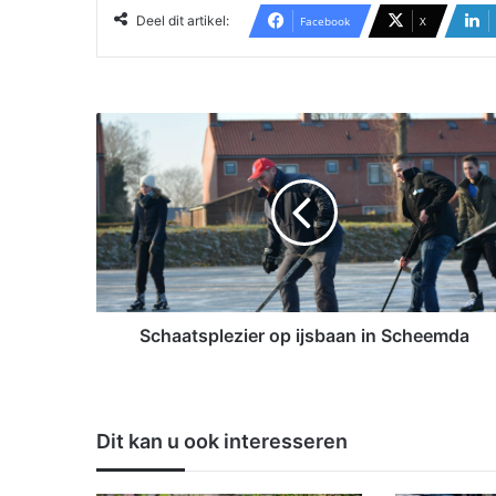
Deel dit artikel:
Facebook
X
S
c
h
a
a
t
s
p
l
e
Schaatsplezier op ijsbaan in Scheemda
z
i
e
r
Dit kan u ook interesseren
o
p