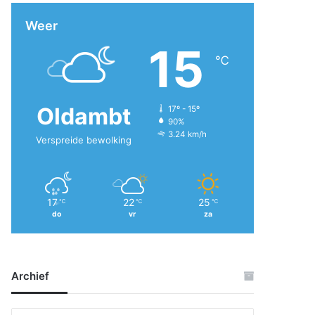
Weer
15
℃
Oldambt
17º - 15º
90%
3.24 km/h
Verspreide bewolking
17
22
25
℃
℃
℃
do
vr
za
Archief