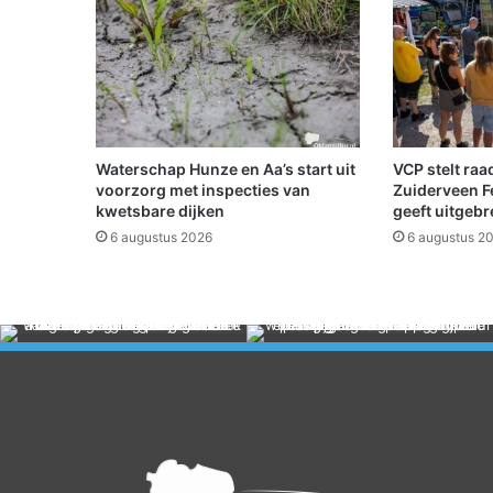
i
j
s
b
a
a
n
i
Waterschap Hunze en Aa’s start uit
VCP stelt ra
n
voorzorg met inspecties van
Zuiderveen F
S
kwetsbare dijken
geeft uitgeb
c
6 augustus 2026
6 augustus 2
h
e
e
m
d
a