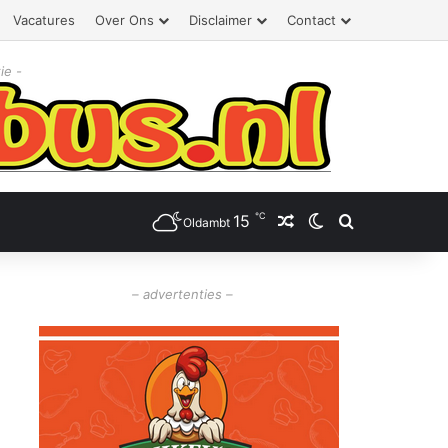
Vacatures
Over Ons
Disclaimer
Contact
ie -
℃
15
Willekeurig artikel
Switch skin
Zoeken
Oldambt
– advertenties –