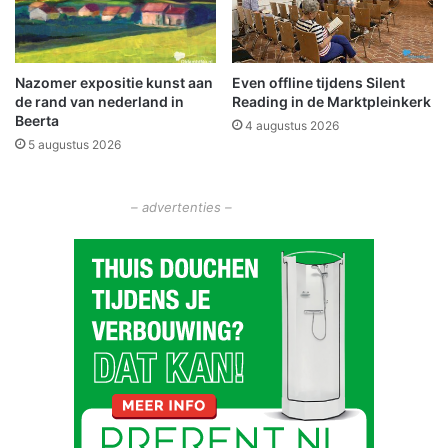
n
p
N
h
e
y
Nazomer expositie kunst aan
Even offline tijdens Silent
d
i
de rand van nederland in
Reading in de Marktpleinkerk
e
n
Beerta
r
4 augustus 2026
Z
5 augustus 2026
l
a
a
a
n
n
– advertenties –
d
d
a
m