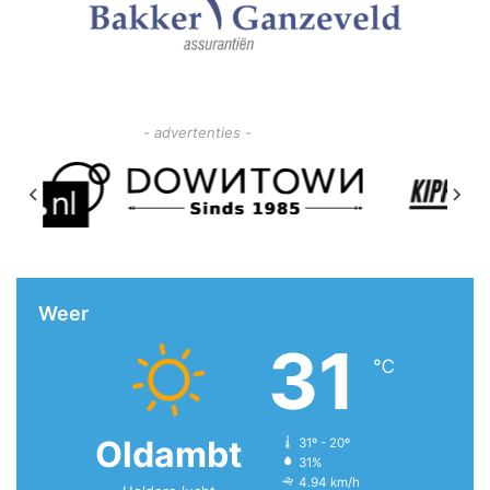
- advertenties -
Weer
31
℃
Oldambt
31º - 20º
31%
4.94 km/h