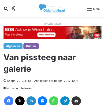
Zoeken
Switch skin
Menu
- advertentie -
Algemeen
Cultuur
Van pissteeg naar
galerie
10 april 2017, 11:55
Aangepast op: 10 april 2017, 12:11
In 1 minuut te lezen
Facebook
X
LinkedIn
Messenger
WhatsApp
Telegram
Deel via Email