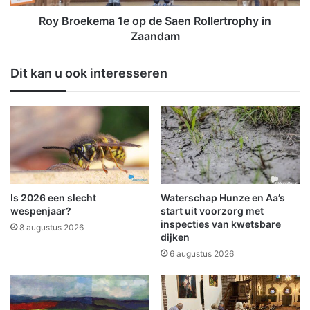
e
e
n
m
Roy Broekema 1e op de Saen Rollertrophy in
J
a
Zaandam
a
1
n
e
Dit kan u ook interesseren
W
o
i
p
l
d
l
e
e
S
m
a
L
e
o
n
e
R
Is 2026 een slecht
Waterschap Hunze en Aa’s
r
o
wespenjaar?
start uit voorzorg met
d
l
inspecties van kwetsbare
8 augustus 2026
e
dijken
l
r
e
6 augustus 2026
d
r
e
t
v
r
a
o