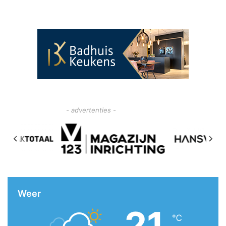
- advertenties -
Weer
21
℃