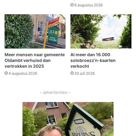
k
z
6 augustus 2026
t
i
e
j
b
n
e
k
k
a
n
n
e
d
Meer mensen naar gemeente
Al meer dan 16.000
l
i
Oldambt verhuisd dan
solobroezz’n-kaarten
d
d
vertrokken in 2025
verkocht
i
a
4 augustus 2026
30 juli 2026
n
t
m
e
a
n
– advertenties –
c
l
h
i
i
j
n
s
e
t
r
o