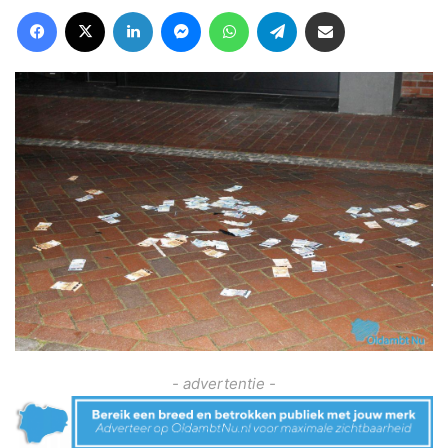
Facebook
X
LinkedIn
Messenger
WhatsApp
Telegram
Deel via Email
- advertentie -