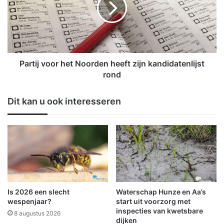
t
i
o
j
n
v
v
o
e
o
r
r
Partij voor het Noorden heeft zijn kandidatenlijst
w
h
rond
e
e
r
t
Dit kan u ook interesseren
k
N
e
o
r
o
P
r
y
d
r
e
r
n
o
h
l
e
Is 2026 een slecht
Waterschap Hunze en Aa’s
r
e
wespenjaar?
start uit voorzorg met
a
f
inspecties van kwetsbare
8 augustus 2026
a
dijken
t