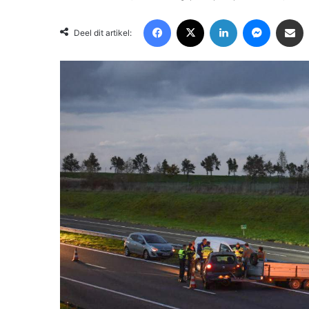
Facebook
X
LinkedIn
Messenger
Deel via Email
Deel dit artikel: