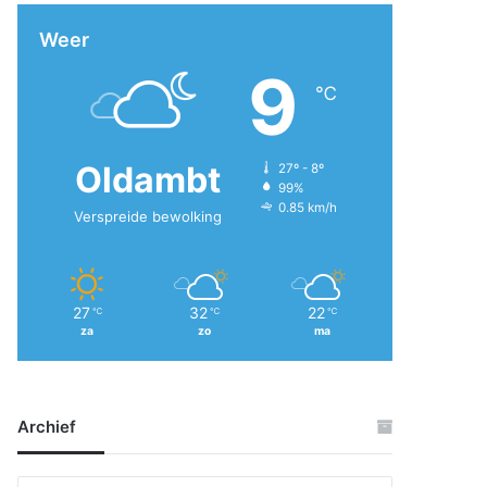
Weer
9
℃
Oldambt
27º - 8º
99%
0.85 km/h
Verspreide bewolking
27
32
22
℃
℃
℃
za
zo
ma
Archief