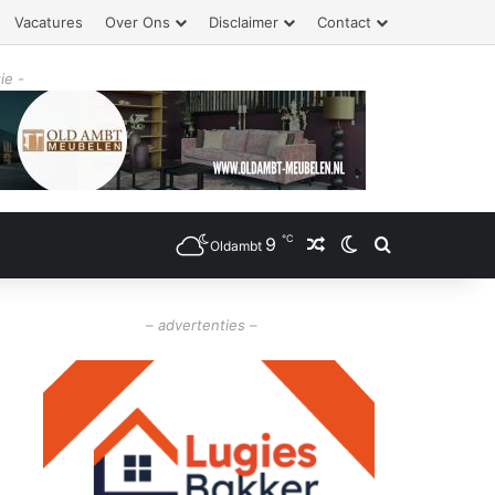
Vacatures
Over Ons
Disclaimer
Contact
ie -
℃
9
Willekeurig artikel
Switch skin
Zoeken
Oldambt
– advertenties –