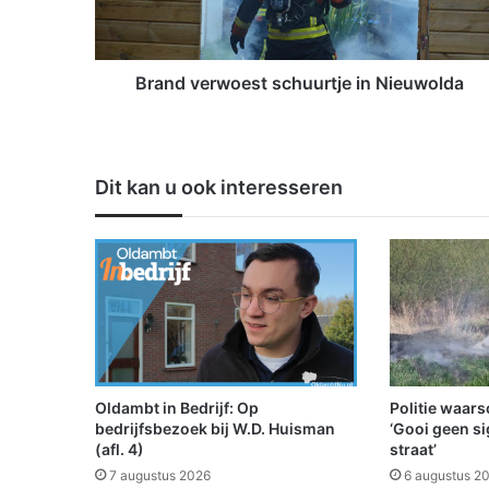
e
r
w
o
Brand verwoest schuurtje in Nieuwolda
e
s
t
s
Dit kan u ook interesseren
c
h
u
u
r
t
j
e
i
n
Oldambt in Bedrijf: Op
Politie waar
N
bedrijfsbezoek bij W.D. Huisman
‘Gooi geen si
i
(afl. 4)
straat’
e
7 augustus 2026
6 augustus 2