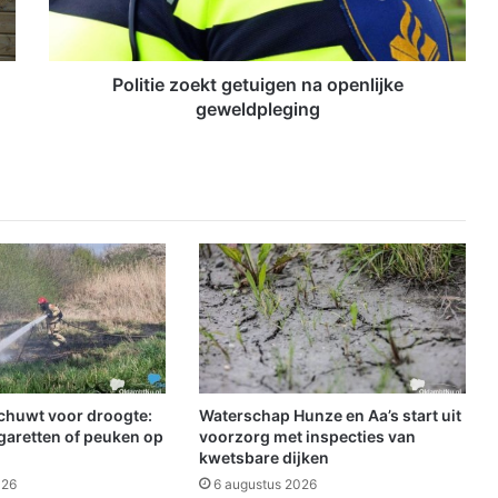
e
z
o
e
Politie zoekt getuigen na openlijke
k
geweldpleging
t
g
e
t
u
i
g
e
n
n
a
o
p
schuwt voor droogte:
Waterschap Hunze en Aa’s start uit
e
garetten of peuken op
voorzorg met inspecties van
n
kwetsbare dijken
l
026
6 augustus 2026