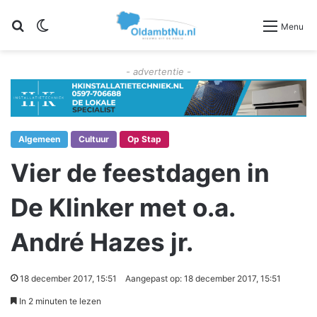
Zoeken
Switch skin
Menu
- advertentie -
Algemeen
Cultuur
Op Stap
Vier de feestdagen in
De Klinker met o.a.
André Hazes jr.
18 december 2017, 15:51
Aangepast op: 18 december 2017, 15:51
In 2 minuten te lezen