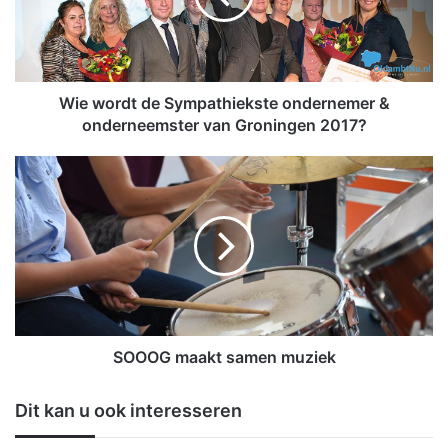
r
d
t
d
e
Wie wordt de Sympathiekste ondernemer &
S
onderneemster van Groningen 2017?
y
m
S
p
O
a
O
t
O
h
G
i
m
e
a
k
a
s
k
t
t
SOOOG maakt samen muziek
e
s
o
a
Dit kan u ook interesseren
n
m
d
e