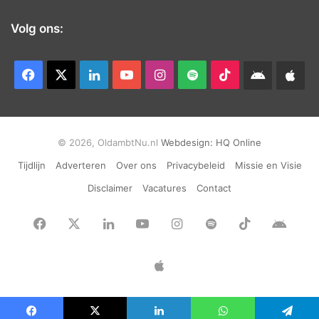
Volg ons:
Facebook
X
LinkedIn
YouTube
Instagram
Spotify
TikTok
Android
App
app
Ap
© 2026, OldambtNu.nl
Webdesign:
HQ Online
Tijdlijn
Adverteren
Over ons
Privacybeleid
Missie en Visie
Disclaimer
Vacatures
Contact
Facebook
X
LinkedIn
YouTube
Instagram
Spotify
TikTok
Andr
app
Apple
App