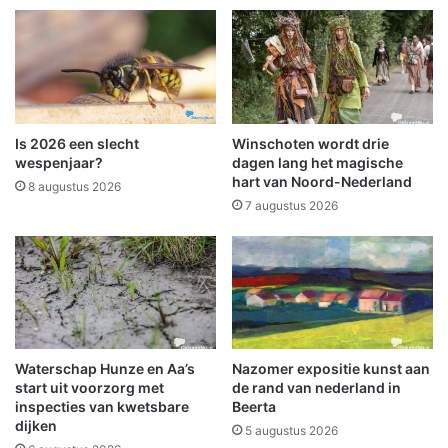
e
n
r
m
n
u
e
z
m
i
e
e
r
k
Is 2026 een slecht
Winschoten wordt drie
&
wespenjaar?
dagen lang het magische
o
hart van Noord-Nederland
8 augustus 2026
n
7 augustus 2026
d
e
r
n
e
e
m
s
Waterschap Hunze en Aa’s
Nazomer expositie kunst aan
start uit voorzorg met
de rand van nederland in
t
inspecties van kwetsbare
Beerta
e
dijken
r
5 augustus 2026