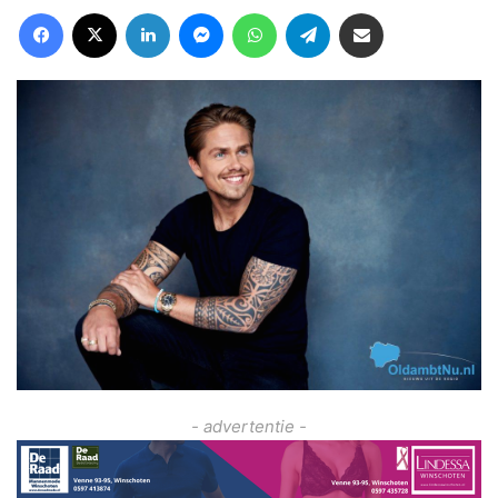
Facebook
X
LinkedIn
Messenger
WhatsApp
Telegram
Deel via Email
- advertentie -