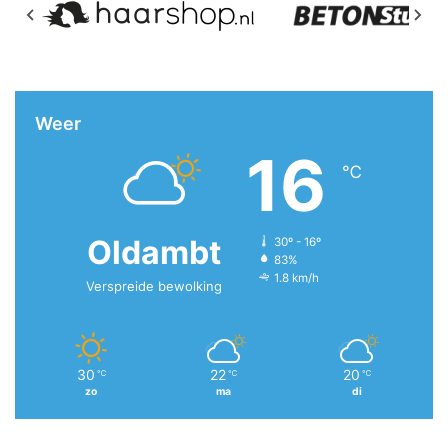
Weer
16
℃
Oldambt
30º - 16º
83%
1.8 km/h
Verspreide bewolking
30
22
20
℃
℃
℃
zo
ma
di