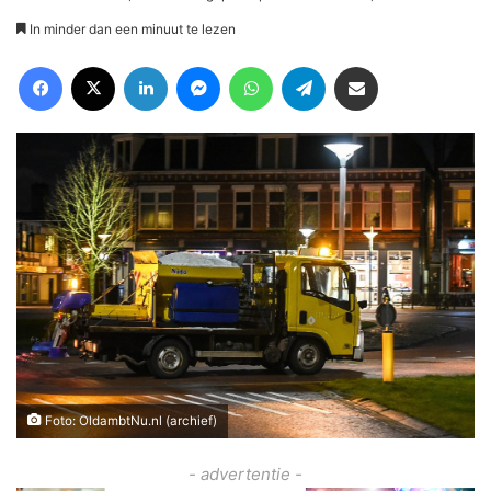
In minder dan een minuut te lezen
Facebook
X
LinkedIn
Messenger
WhatsApp
Telegram
Deel via Email
Foto: OldambtNu.nl (archief)
- advertentie -