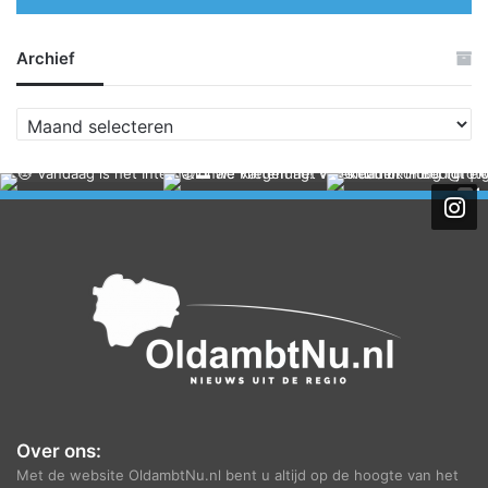
Archief
A
r
c
h
i
e
f
Over ons:
Met de website OldambtNu.nl bent u altijd op de hoogte van het