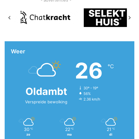
Weer
26
℃
Oldambt
30º - 19º
56%
2.36 km/h
Verspreide bewolking
30
22
21
℃
℃
℃
zo
ma
di