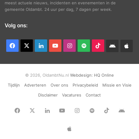
meest actuele nieuws, incidenten en evenementen in de
gemeente Oldambt. 24 uur per dag, 7 dagen per week.
Volg ons:
Facebook
X
LinkedIn
YouTube
Instagram
Spotify
TikTok
Android
App
app
Ap
© 2026, OldambtNu.nl
Webdesign:
HQ Online
Tijdlijn
Adverteren
Over ons
Privacybeleid
Missie en Visie
Disclaimer
Vacatures
Contact
Facebook
X
LinkedIn
YouTube
Instagram
Spotify
TikTok
Andr
app
Apple