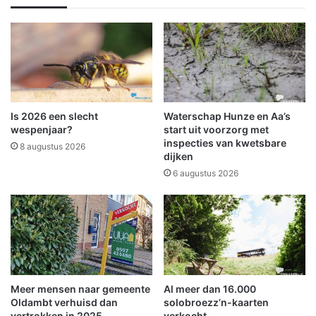
d
s
i
u
g
s
d
i
n
n
a
W
b
e
r
s
Is 2026 een slecht
Waterschap Hunze en Aa’s
a
t
wespenjaar?
start uit voorzorg met
n
e
inspecties van kwetsbare
8 augustus 2026
dijken
d
r
l
6 augustus 2026
e
e
k
a
n
l
e
Meer mensen naar gemeente
Al meer dan 16.000
v
Oldambt verhuisd dan
solobroezz’n-kaarten
e
vertrokken in 2025
verkocht