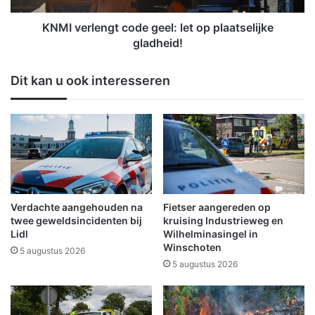
i
e
e
n
KNMI verlengt code geel: let op plaatselijke
w
g
gladheid!
e
t
k
c
Dit kan u ook interesseren
e
o
n
d
l
e
a
g
n
e
g
e
s
l
c
:
h
l
Verdachte aangehouden na
Fietser aangereden op
a
e
twee geweldsincidenten bij
kruising Industrieweg en
a
t
Lidl
Wilhelminasingel in
t
Winschoten
o
5 augustus 2026
s
p
5 augustus 2026
p
p
l
l
e
a