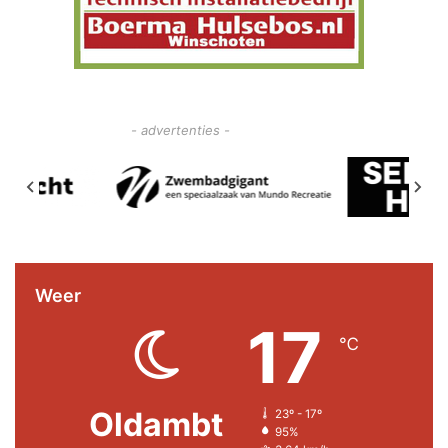
- advertenties -
Weer
17
℃
Oldambt
23º - 17º
95%