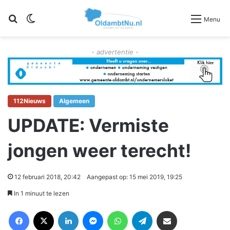
Zoeken
Switch skin
Menu
- advertentie -
112Nieuws
Algemeen
UPDATE: Vermiste
jongen weer terecht!
12 februari 2018, 20:42
Aangepast op: 15 mei 2019, 19:25
In 1 minuut te lezen
Facebook
X
LinkedIn
Messenger
WhatsApp
Telegram
Deel via Email