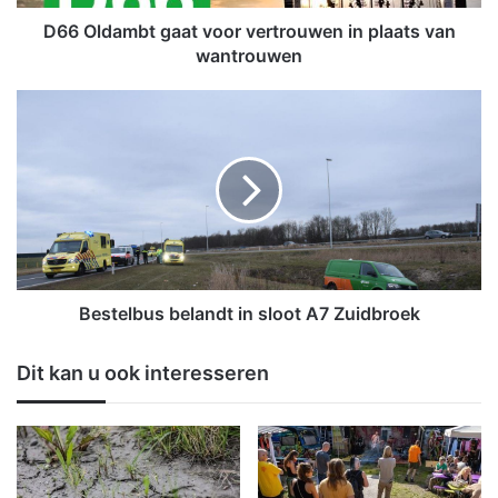
b
t
D66 Oldambt gaat voor vertrouwen in plaats van
g
wantrouwen
a
a
B
t
e
v
s
o
t
o
e
r
l
v
b
e
u
r
s
t
b
Bestelbus belandt in sloot A7 Zuidbroek
r
e
o
l
Dit kan u ook interesseren
u
a
w
n
e
d
n
t
i
i
n