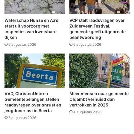
n
p
s
l
l
a
o
Waterschap Hunze en Aa’s
VCP stelt raadsvragen over
a
o
start uit voorzorg met
Zuiderveen Festival,
t
t
inspecties van kwetsbare
gemeente geeft uitgebreide
s
dijken
beantwoording
A
v
7
6 augustus 2026
6 augustus 2026
a
Z
n
u
w
i
a
d
n
b
t
r
r
o
VVD, ChristenUnie en
Meer mensen naar gemeente
o
e
Gemeentebelangen stellen
Oldambt verhuisd dan
u
k
raadsvragen over onrust en
vertrokken in 2025
w
jeugdoverlast in Beerta
4 augustus 2026
e
6 augustus 2026
n