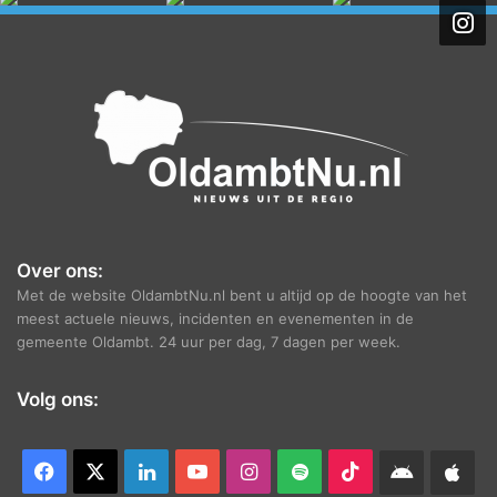
h
i
e
f
Over ons:
Met de website OldambtNu.nl bent u altijd op de hoogte van het
meest actuele nieuws, incidenten en evenementen in de
gemeente Oldambt. 24 uur per dag, 7 dagen per week.
Volg ons:
Facebook
X
LinkedIn
YouTube
Instagram
Spotify
TikTok
Android
App