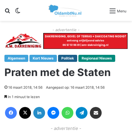
Zoeken
Switch skin
Menu
- advertentie -
Algemeen
Kort Nieuws
Politiek
Regionaal Nieuws
Praten met de Staten
16 maart 2018, 14:56
Aangepast op: 16 maart 2018, 14:56
In 1 minuut te lezen
Facebook
X
LinkedIn
Messenger
WhatsApp
Telegram
Deel via Email
- advertentie -