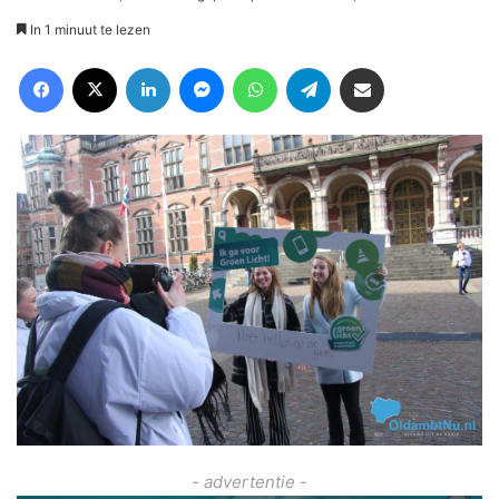
In 1 minuut te lezen
Facebook
X
LinkedIn
Messenger
WhatsApp
Telegram
Deel via Email
- advertentie -