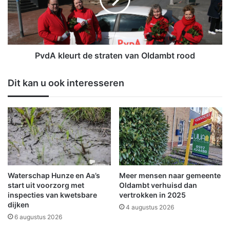
k
e
l
W
e
o
u
l
r
f
t
PvdA kleurt de straten van Oldambt rood
z
d
o
e
Dit kan u ook interesseren
e
s
k
t
t
r
v
a
r
t
i
e
j
n
w
v
i
a
Waterschap Hunze en Aa’s
Meer mensen naar gemeente
l
n
start uit voorzorg met
Oldambt verhuisd dan
l
O
inspecties van kwetsbare
vertrokken in 2025
dijken
i
l
4 augustus 2026
g
d
6 augustus 2026
e
a