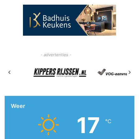
- advertenties -
Weer
17
℃