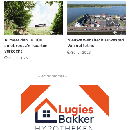
r
m
s
b
t
r
o
o
Al meer dan 16.000
Nieuwe website: Blauwestad
d
solobroezz’n-kaarten
Van nul tot nu
verkocht
30 juli 2026
30 juli 2026
– advertenties –