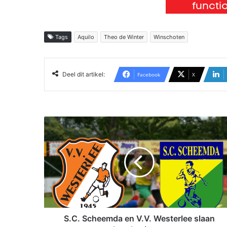
Tags
Aquilo
Theo de Winter
Winschoten
Deel dit artikel:
Facebook
X
S
.
C
.
S
c
h
e
e
m
S.C. Scheemda en V.V. Westerlee slaan