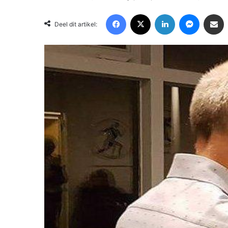
Facebook
X
LinkedIn
Messenger
Deel via Email
Deel dit artikel: