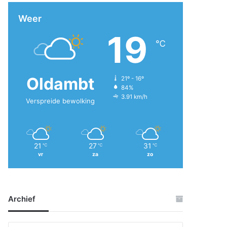
Weer
19
℃
Oldambt
21º - 16º
84%
3.91 km/h
Verspreide bewolking
21
27
31
℃
℃
℃
vr
za
zo
Archief