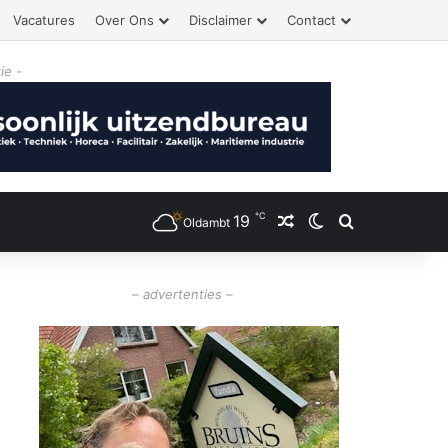
Vacatures
Over Ons
Disclaimer
Contact
ie -
℃
19
Willekeurig artikel
Switch skin
Zoeken
Oldambt
– advertenties –