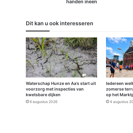
d
handen ineen
a
e
n
Dit kan u ook interesseren
V
.
V
.
W
e
s
t
e
r
Waterschap Hunze en Aa’s start uit
Iedereen wel
l
voorzorg met inspecties van
zomerse terr
e
kwetsbare dijken
op het Markt
e
6 augustus 2026
4 augustus 2
s
l
a
a
n