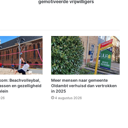
e
gemotiveerde vrijwilligers
A
v
o
n
d
4
D
a
a
g
s
e
z
kom: Beachvolleybal,
Meer mensen naar gemeente
o
assen en gezelligheid
Oldambt verhuisd dan vertrokken
e
plein
in 2025
k
026
4 augustus 2026
t
g
e
m
o