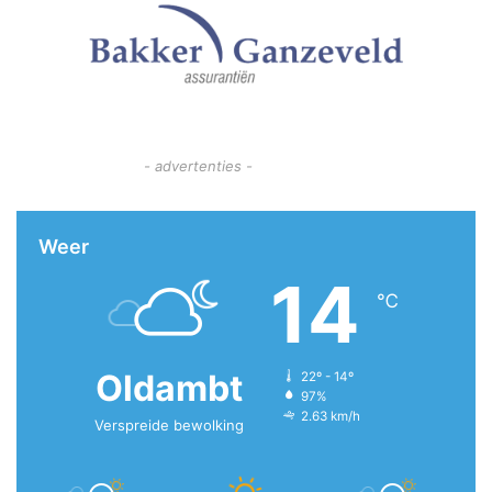
- advertenties -
Weer
14
℃
Oldambt
22º - 14º
97%
2.63 km/h
Verspreide bewolking