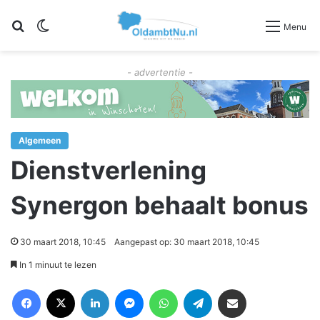
Zoeken
Switch skin
Menu
- advertentie -
Algemeen
Dienstverlening
Synergon behaalt bonus
30 maart 2018, 10:45
Aangepast op: 30 maart 2018, 10:45
In 1 minuut te lezen
Facebook
X
LinkedIn
Messenger
WhatsApp
Telegram
Deel via Email