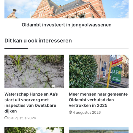
a
t
a
i
g
n
d
v
Oldambt investeert in jongvolwassenen
e
e
n
s
Dit kan u ook interesseren
b
t
e
e
d
e
r
r
e
t
i
i
g
n
d
j
o
Waterschap Hunze en Aa’s
Meer mensen naar gemeente
n
start uit voorzorg met
Oldambt verhuisd dan
g
inspecties van kwetsbare
vertrokken in 2025
dijken
v
4 augustus 2026
o
6 augustus 2026
l
w