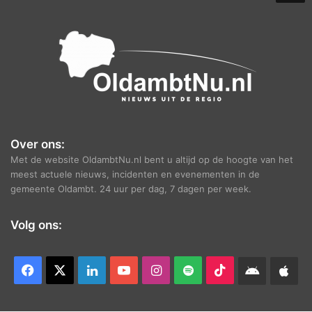
e
f
Over ons:
Met de website OldambtNu.nl bent u altijd op de hoogte van het
meest actuele nieuws, incidenten en evenementen in de
gemeente Oldambt. 24 uur per dag, 7 dagen per week.
Volg ons:
Facebook
X
LinkedIn
YouTube
Instagram
Spotify
TikTok
Android
App
app
Ap