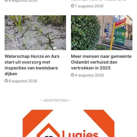
8 augustus 2026
u
7 augustus 2026
w
G
e
e
r
t
s
Waterschap Hunze en Aa’s
Meer mensen naar gemeente
e
start uit voorzorg met
Oldambt verhuisd dan
m
inspecties van kwetsbare
vertrokken in 2025
a
dijken
4 augustus 2026
-
6 augustus 2026
B
o
s
– advertenties –
i
n
K
o
e
t