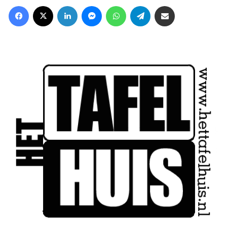
Facebook
X
LinkedIn
Messenger
WhatsApp
Telegram
Deel via Email