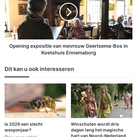
e
e
n
r
i
t
n
i
g
n
e
j
x
o
p
Opening expositie van mevrouw Geertsema-Bos in
n
o
Koetshuis Ennemaborg
g
s
v
i
Dit kan u ook interesseren
o
t
l
i
w
e
a
v
s
a
s
n
e
m
n
e
e
v
Is 2026 een slecht
Winschoten wordt drie
n
r
wespenjaar?
dagen lang het magische
o
hart van Noord-Nederland