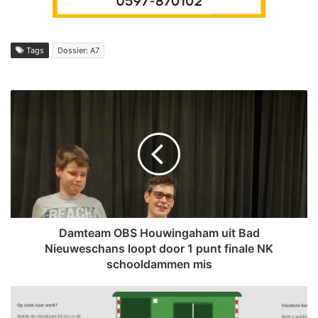
Tags
Dossier: A7
D
a
m
t
e
a
m
O
B
S
Damteam OBS Houwingaham uit Bad
H
Nieuweschans loopt door 1 punt finale NK
o
schooldammen mis
u
w
D
i
e