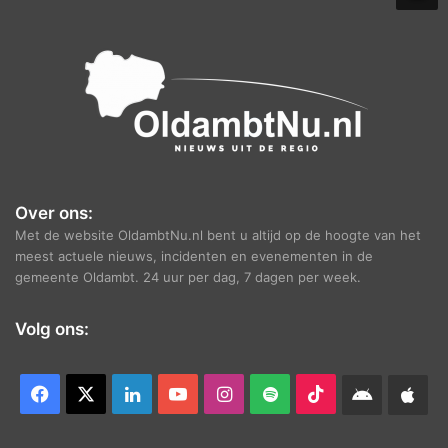
e
f
Over ons:
Met de website OldambtNu.nl bent u altijd op de hoogte van het
meest actuele nieuws, incidenten en evenementen in de
gemeente Oldambt. 24 uur per dag, 7 dagen per week.
Volg ons:
Facebook
X
LinkedIn
YouTube
Instagram
Spotify
TikTok
Android
App
app
Ap