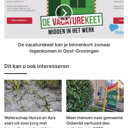
n
v
g
a
a
c
h
a
a
t
m
u
u
r
i
e
De vacaturekeet kan je binnenkort zomaar
t
k
tegenkomen in Oost-Groningen
B
e
a
e
Dit kan u ook interesseren
d
t
N
k
i
a
e
n
u
j
w
e
e
b
s
i
c
n
Waterschap Hunze en Aa’s
Meer mensen naar gemeente
h
n
start uit voorzorg met
Oldambt verhuisd dan
a