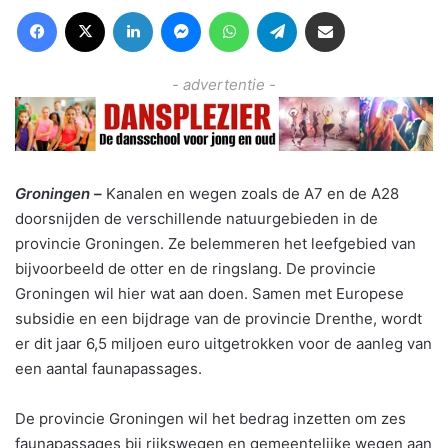
Facebook
X
LinkedIn
Messenger
WhatsApp
Telegram
Deel via Email
- advertentie -
Groningen –
Kanalen en wegen zoals de A7 en de A28
doorsnijden de verschillende natuurgebieden in de
provincie Groningen. Ze belemmeren het leefgebied van
bijvoorbeeld de otter en de ringslang. De provincie
Groningen wil hier wat aan doen. Samen met Europese
subsidie en een bijdrage van de provincie Drenthe, wordt
er dit jaar 6,5 miljoen euro uitgetrokken voor de aanleg van
een aantal faunapassages.
De provincie Groningen wil het bedrag inzetten om zes
faunapassages bij rijkswegen en gemeentelijke wegen aan