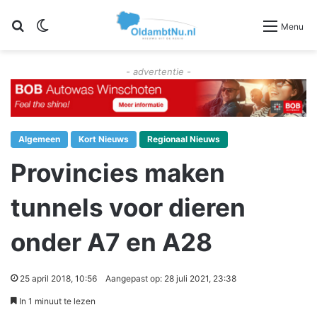
Zoeken
Switch skin
Menu
- advertentie -
Algemeen
Kort Nieuws
Regionaal Nieuws
Provincies maken
tunnels voor dieren
onder A7 en A28
25 april 2018, 10:56
Aangepast op: 28 juli 2021, 23:38
In 1 minuut te lezen