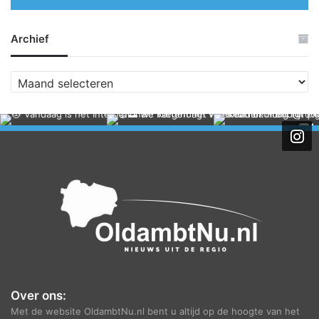
Archief
A
r
c
h
i
e
f
Over ons:
Met de website OldambtNu.nl bent u altijd op de hoogte van het