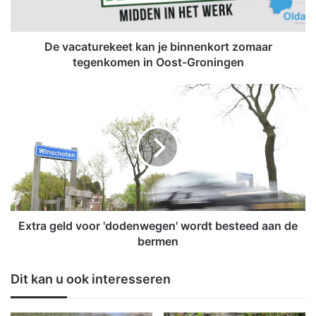
t
u
r
e
De vacaturekeet kan je binnenkort zomaar
k
tegenkomen in Oost-Groningen
e
e
E
t
x
k
t
a
r
n
a
j
g
e
e
b
l
i
d
n
v
Extra geld voor 'dodenwegen' wordt besteed aan de
n
o
bermen
e
o
n
r
Dit kan u ook interesseren
k
'
o
d
r
o