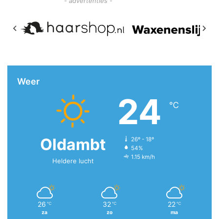
- advertenties -
Weer
24
℃
Oldambt
26º - 18º
54%
1.15 km/h
Heldere lucht
26
32
22
℃
℃
℃
za
zo
ma