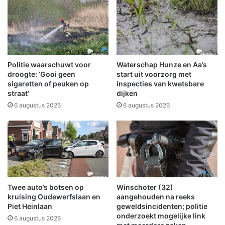
t
d
z
e
o
n
m
w
a
e
a
g
Politie waarschuwt voor
Waterschap Hunze en Aa’s
r
e
droogte: ‘Gooi geen
start uit voorzorg met
t
n
sigaretten of peuken op
inspecties van kwetsbare
e
straat’
dijken
'
g
w
6 augustus 2026
6 augustus 2026
e
o
n
r
k
d
o
t
m
b
e
e
n
s
Twee auto’s botsen op
Winschoter (32)
i
t
kruising Oudewerfslaan en
aangehouden na reeks
n
e
Piet Heinlaan
geweldsincidenten; politie
O
e
onderzoekt mogelijke link
6 augustus 2026
o
d