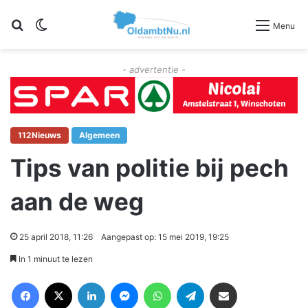
Zoeken
Switch skin
Menu
- advertentie -
112Nieuws
Algemeen
Tips van politie bij pech
aan de weg
25 april 2018, 11:26
Aangepast op: 15 mei 2019, 19:25
In 1 minuut te lezen
Facebook
X
LinkedIn
Messenger
WhatsApp
Telegram
Deel via Email