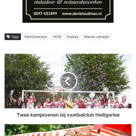
Tags
Familitoernooi
HCW
hockey
Marcel Lameijer
T
w
e
e
k
a
m
p
i
o
Twee kampioenen bij voetbalclub Heiligerlee
e
n
F
e
o