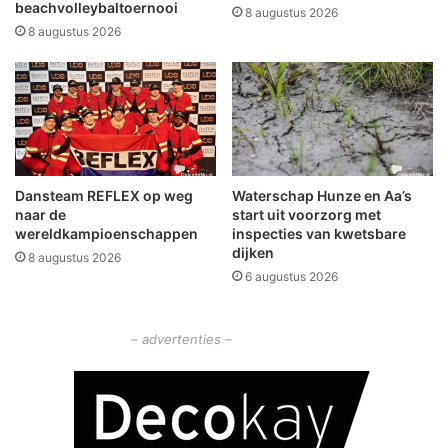
e
a
beachvolleybaltoernooi
8 augustus 2026
r
g
8 augustus 2026
l
v
e
a
e
n
h
e
t
P
Dansteam REFLEX op weg
Waterschap Hunze en Aa’s
a
naar de
start uit voorzorg met
r
wereldkampioenschappen
inspecties van kwetsbare
k
dijken
8 augustus 2026
b
6 augustus 2026
r
e
n
– advertenties –
g
t
v
e
e
l