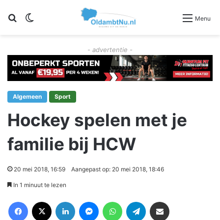
Zoeken
Switch skin
Menu
- advertentie -
Algemeen
Sport
Hockey spelen met je
familie bij HCW
20 mei 2018, 16:59
Aangepast op: 20 mei 2018, 18:46
In 1 minuut te lezen
Facebook
X
LinkedIn
Messenger
WhatsApp
Telegram
Deel via Email