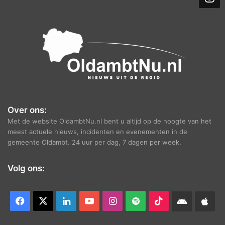
e
f
Over ons:
Met de website OldambtNu.nl bent u altijd op de hoogte van het
meest actuele nieuws, incidenten en evenementen in de
gemeente Oldambt. 24 uur per dag, 7 dagen per week.
Volg ons:
Facebook
X
LinkedIn
YouTube
Instagram
Spotify
TikTok
Android
App
app
Ap