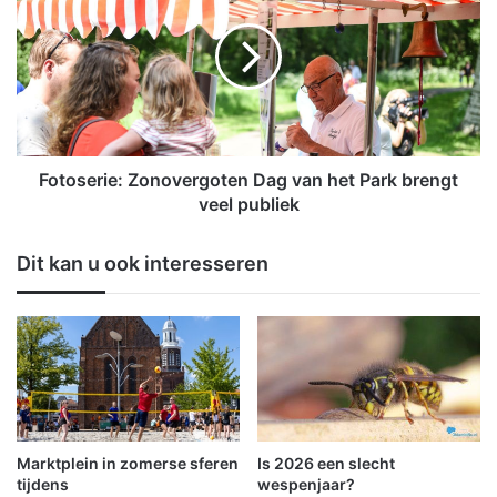
n
t
b
o
i
s
j
e
v
r
o
i
e
e
t
:
Fotoserie: Zonovergoten Dag van het Park brengt
b
Z
veel publiek
a
o
l
n
Dit kan u ook interesseren
c
o
l
v
u
e
b
r
H
g
e
o
i
t
l
e
i
n
Marktplein in zomerse sferen
Is 2026 een slecht
g
D
tijdens
wespenjaar?