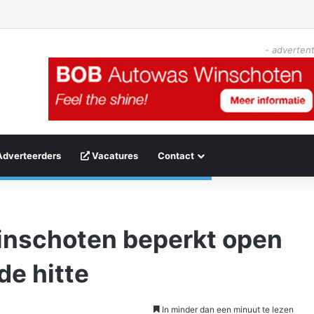
- advertent
Adverteerders
Vacatures
Contact
inschoten beperkt open
e hitte
In minder dan een minuut te lezen