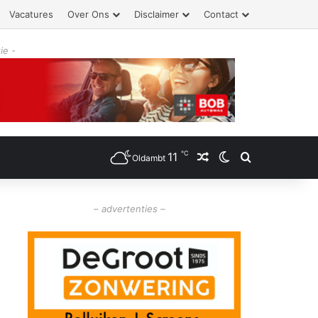
Vacatures
Over Ons
Disclaimer
Contact
ie -
℃
11
Willekeurig artikel
Switch skin
Zoeken
Oldambt
– advertenties –