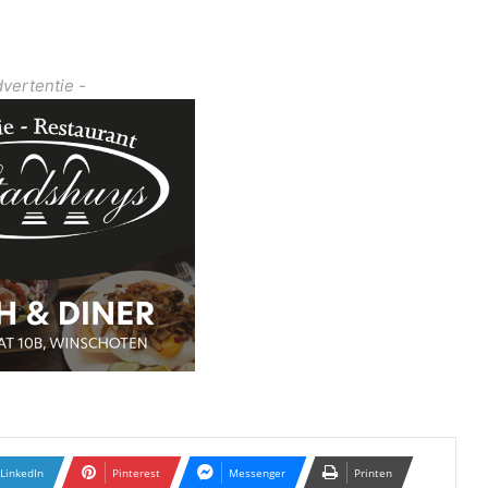
dvertentie -
LinkedIn
Pinterest
Messenger
Printen