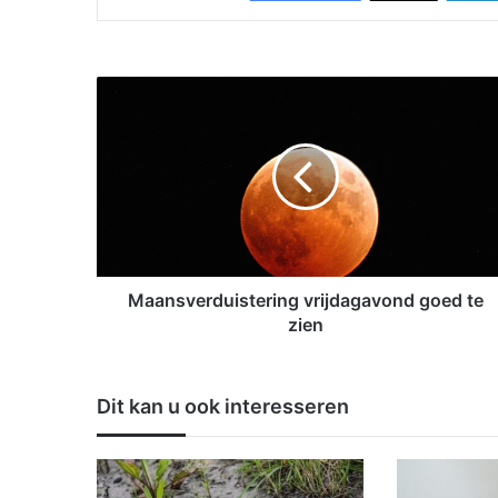
M
a
a
n
s
v
e
r
d
u
Maansverduistering vrijdagavond goed te
i
zien
s
t
e
Dit kan u ook interesseren
r
i
n
g