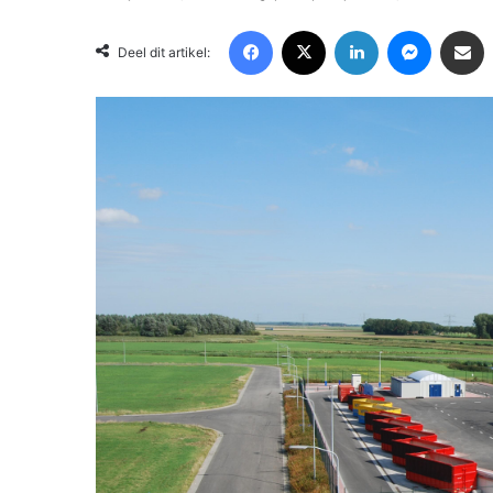
Facebook
X
LinkedIn
Messenger
Deel via Email
Deel dit artikel: