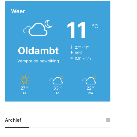
Weer
11
℃
Oldambt
27º - 11º
99%
0.91 km/h
Verspreide bewolking
27
33
22
℃
℃
℃
za
zo
ma
Archief