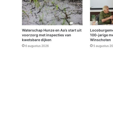
v
r
i
j
d
a
Waterschap Hunze en Aa’s start uit
Locoburgemees
g
voorzorg met inspecties van
100-jarige m
a
kwetsbare dijken
Winschoten
v
6 augustus 2026
5 augustus 2
o
n
d
g
o
e
d
t
e
z
i
e