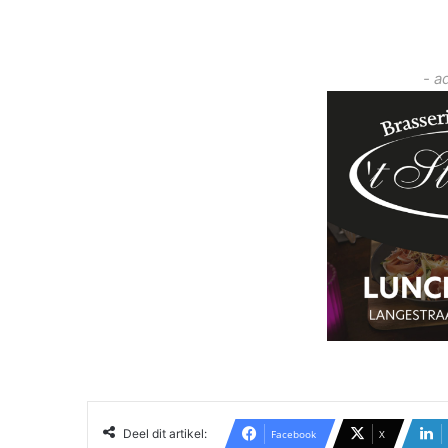
- a
Deel dit artikel:
Facebook
X