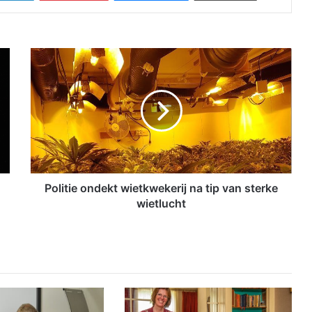
P
o
l
i
t
i
e
o
n
d
Politie ondekt wietkwekerij na tip van sterke
e
wietlucht
k
t
w
i
e
t
k