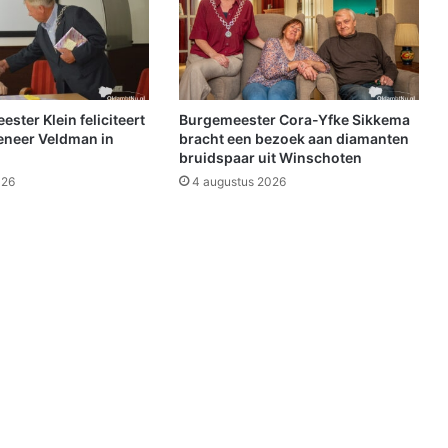
w
e
k
e
r
i
ter Klein feliciteert
Burgemeester Cora-Yfke Sikkema
j
eneer Veldman in
bracht een bezoek aan diamanten
n
bruidspaar uit Winschoten
a
026
4 augustus 2026
t
i
p
v
a
n
s
t
e
r
k
e