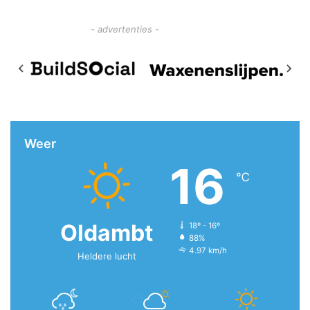
- advertenties -
Weer
16
℃
Oldambt
18º - 16º
88%
4.97 km/h
Heldere lucht