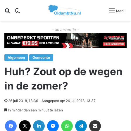
Zoeken
Switch skin
Menu
- advertentie -
Algemeen
Gemeente
Huh? Zout op de wegen
in de zomer?
26 juli 2018, 13:36
Aangepast op: 26 juli 2018, 13:37
In minder dan een minuut te lezen
Facebook
X
LinkedIn
Messenger
WhatsApp
Telegram
Deel via Email