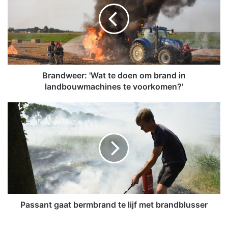
n
d
w
e
e
r
:
Brandweer: 'Wat te doen om brand in
'
landbouwmachines te voorkomen?'
W
a
P
t
a
t
s
e
s
d
a
o
n
e
t
n
g
o
a
m
a
Passant gaat bermbrand te lijf met brandblusser
b
t
r
b