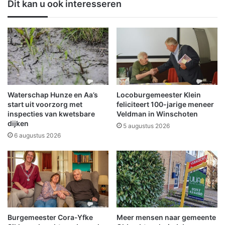
Dit kan u ook interesseren
a
e
n
r
d
m
i
b
n
r
l
a
a
n
n
d
d
t
Waterschap Hunze en Aa’s
Locoburgemeester Klein
b
e
start uit voorzorg met
feliciteert 100-jarige meneer
o
l
inspecties van kwetsbare
Veldman in Winschoten
u
dijken
i
5 augustus 2026
w
j
6 augustus 2026
m
f
a
m
c
e
h
t
i
b
n
r
e
a
Burgemeester Cora-Yfke
Meer mensen naar gemeente
s
n