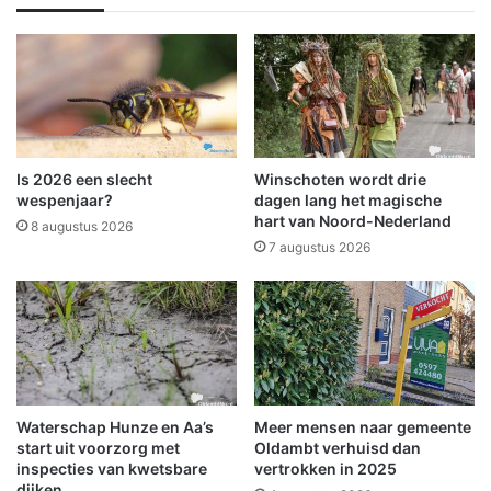
v
n
e
t
r
e
w
,
i
e
j
e
d
n
e
n
Is 2026 een slecht
Winschoten wordt drie
r
i
wespenjaar?
dagen lang het magische
d
e
hart van Noord-Nederland
8 augustus 2026
u
7 augustus 2026
w
e
b
a
a
n
e
Waterschap Hunze en Aa’s
Meer mensen naar gemeente
n
start uit voorzorg met
Oldambt verhuisd dan
a
inspecties van kwetsbare
vertrokken in 2025
a
dijken