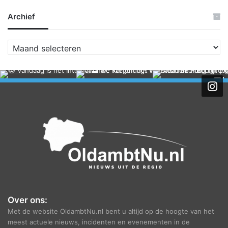
Archief
A
r
c
h
i
e
f
Over ons:
Met de website OldambtNu.nl bent u altijd op de hoogte van het
meest actuele nieuws, incidenten en evenementen in de