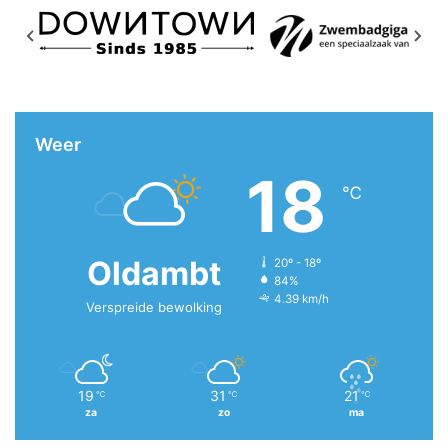
Weer
18
℃
Oldambt
20º - 18º
84%
4.39 km/h
Verspreide bewolking
19
31
21
℃
℃
℃
za
zo
ma