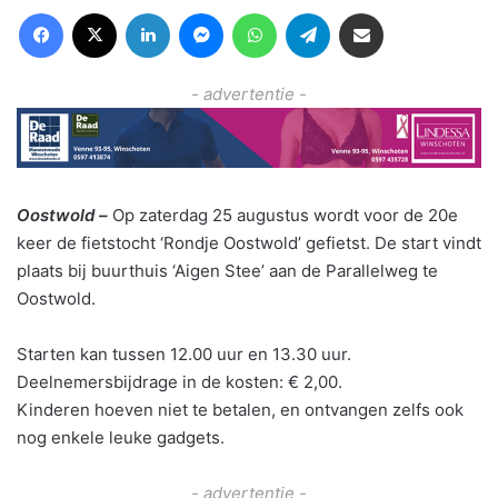
Facebook
X
LinkedIn
Messenger
WhatsApp
Telegram
Deel via Email
- advertentie -
Oostwold –
Op zaterdag 25 augustus wordt voor de 20e
keer de fietstocht ‘Rondje Oostwold’ gefietst. De start vindt
plaats bij buurthuis ‘Aigen Stee’ aan de Parallelweg te
Oostwold.
Starten kan tussen 12.00 uur en 13.30 uur.
Deelnemersbijdrage in de kosten: € 2,00.
Kinderen hoeven niet te betalen, en ontvangen zelfs ook
nog enkele leuke gadgets.
- advertentie -