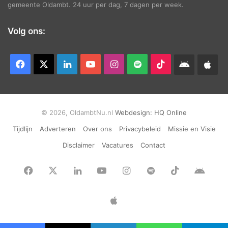
gemeente Oldambt. 24 uur per dag, 7 dagen per week.
Volg ons:
Facebook
X
LinkedIn
YouTube
Instagram
Spotify
TikTok
Android
App
app
Ap
© 2026, OldambtNu.nl
Webdesign:
HQ Online
Tijdlijn
Adverteren
Over ons
Privacybeleid
Missie en Visie
Disclaimer
Vacatures
Contact
Facebook
X
LinkedIn
YouTube
Instagram
Spotify
TikTok
Andr
app
Apple
App