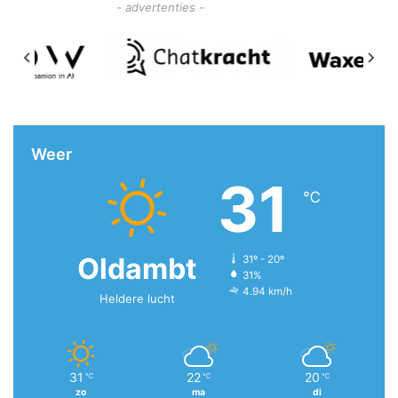
- advertenties -
Weer
31
℃
Oldambt
31º - 20º
31%
4.94 km/h
Heldere lucht
31
22
20
℃
℃
℃
zo
ma
di