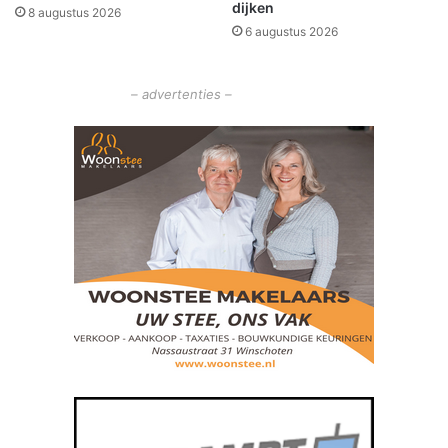
dijken
8 augustus 2026
w
6 augustus 2026
e
b
u
– advertenties –
s
h
o
k
j
e
s