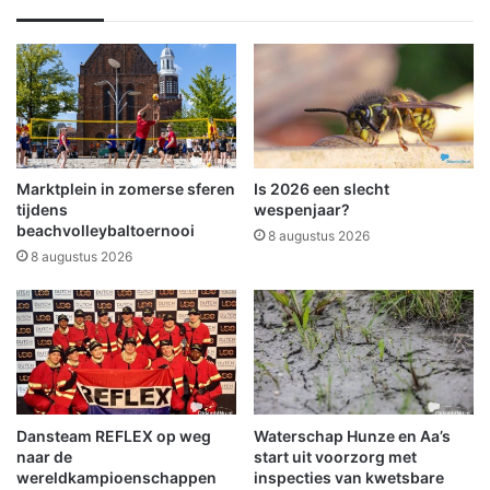
m
e
t
h
e
t
p
l
Marktplein in zomerse sferen
Is 2026 een slecht
a
tijdens
wespenjaar?
a
beachvolleybaltoernooi
8 augustus 2026
t
8 augustus 2026
s
e
n
v
a
n
n
Dansteam REFLEX op weg
Waterschap Hunze en Aa’s
i
naar de
start uit voorzorg met
e
wereldkampioenschappen
inspecties van kwetsbare
u