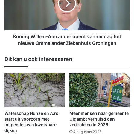
c
n
o
g
o
W
r
i
t
l
g
l
Koning Willem-Alexander opent vanmiddag het
o
e
nieuwe Ommelander Ziekenhuis Groningen
e
m
d
-
Dit kan u ook interesseren
o
A
p
l
b
e
i
x
j
a
s
n
t
d
a
e
n
r
Waterschap Hunze en Aa’s
Meer mensen naar gemeente
d
o
start uit voorzorg met
Oldambt verhuisd dan
v
p
inspecties van kwetsbare
vertrokken in 2025
o
dijken
e
4 augustus 2026