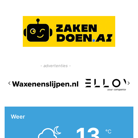
- advertenties -
Weer
13
℃