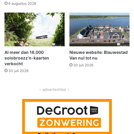
o
n
6 augustus 2026
r
t
z
v
e
a
l
n
f
m
s
i
t
d
Al meer dan 16.000
Nieuwe website: Blauwestad
a
d
solobroezz’n-kaarten
Van nul tot nu
n
a
verkocht
d
30 juli 2026
g
30 juli 2026
i
h
g
e
e
t
– advertenties –
n
n
i
e
u
w
e
O