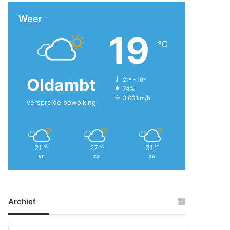
Weer
19
℃
Oldambt
21º - 16º
74%
3.66 km/h
Verspreide bewolking
21
27
31
℃
℃
℃
vr
za
zo
Archief