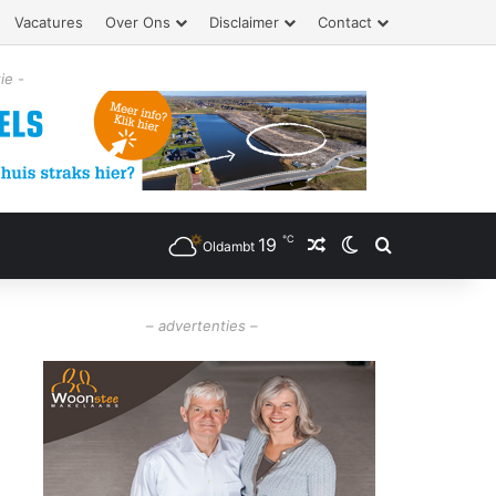
Vacatures
Over Ons
Disclaimer
Contact
ie -
℃
19
Willekeurig artikel
Switch skin
Zoeken
Oldambt
– advertenties –