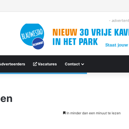
- advertent
Adverteerders
Vacatures
Contact
len
In minder dan een minuut te lezen