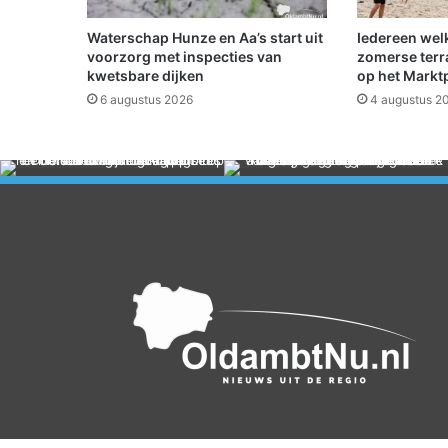
Waterschap Hunze en Aa’s start uit
Iedereen wel
voorzorg met inspecties van
zomerse terr
kwetsbare dijken
op het Markt
6 augustus 2026
4 augustus 2