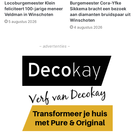
Locoburgemeester Klein
Burgemeester Cora-Yfke
.
e
feliciteert 100-jarige meneer
Sikkema bracht een bezoek
L
d
Veldman in Winschoten
aan diamanten bruidspaar uit
u
r
Winschoten
5 augustus 2026
c
i
4 augustus 2026
a
j
s
f
z
s
– advertenties –
i
o
e
n
k
g
e
e
n
v
h
a
u
l
i
N
s
i
e
u
w
o
l