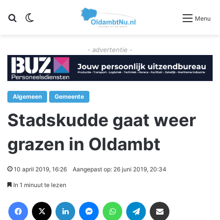
Zoeken
Switch skin
Menu
- advertentie -
Algemeen
Gemeente
Stadskudde gaat weer
grazen in Oldambt
10 april 2019, 16:26
Aangepast op: 26 juni 2019, 20:34
In 1 minuut te lezen
Facebook
X
LinkedIn
Messenger
WhatsApp
Telegram
Deel via Email