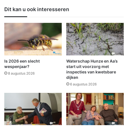
o
o
Dit kan u ook interesseren
r
n
e
o
n
v
i
e
n
r
h
l
e
e
t
d
v
e
Is 2026 een slecht
Waterschap Hunze en Aa’s
o
n
wespenjaar?
start uit voorzorg met
o
n
inspecties van kwetsbare
8 augustus 2026
r
dijken
a
m
e
6 augustus 2026
a
r
l
n
i
s
g
t
e
i
S
g
t
b