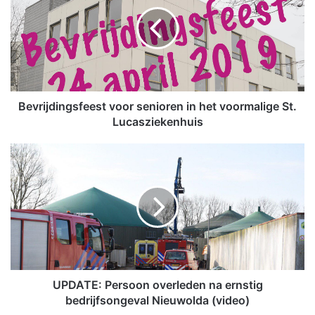
v
r
i
j
d
i
n
g
Bevrijdingsfeest voor senioren in het voormalige St.
s
Lucasziekenhuis
f
e
U
e
P
s
D
t
A
v
T
o
E
o
:
r
P
s
e
e
r
UPDATE: Persoon overleden na ernstig
n
s
bedrijfsongeval Nieuwolda (video)
i
o