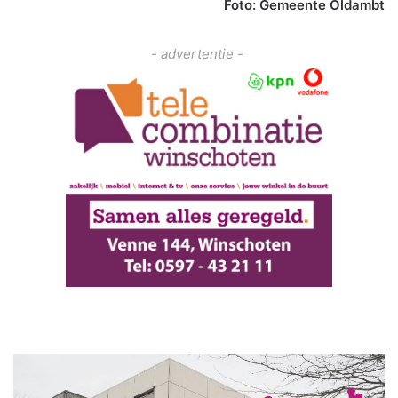
Foto: Gemeente Oldambt
- advertentie -
B
e