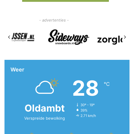
- advertenties -
Weer
28
℃
Oldambt
30º - 19º
39%
2.71 km/h
Verspreide bewolking