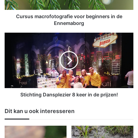
a
c
r
Cursus macrofotografie voor beginners in de
o
Ennemaborg
f
o
S
t
t
o
i
g
c
r
h
a
t
f
i
i
n
e
g
v
D
Stichting Dansplezier 8 keer in de prijzen!
o
a
o
n
Dit kan u ook interesseren
r
s
b
p
e
l
g
e