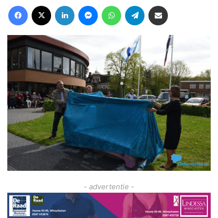
Facebook
X
LinkedIn
Messenger
WhatsApp
Telegram
Deel via Email
- advertentie -