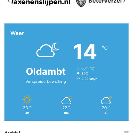
Weer
14
℃
Oldambt
30º - 12º
89%
2.22 km/h
Verspreide bewolking
30
22
20
℃
℃
℃
zo
ma
di
Archief