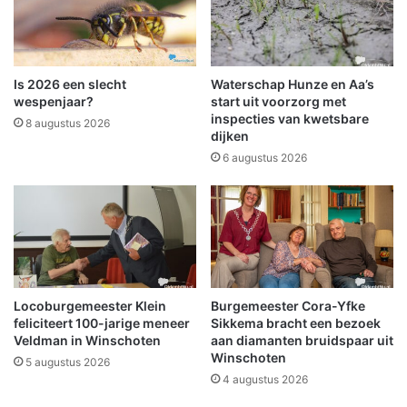
i
z
n
i
n
e
e
r
r
8
Is 2026 een slecht
Waterschap Hunze en Aa’s
s
k
wespenjaar?
start uit voorzorg met
i
e
inspecties van kwetsbare
8 augustus 2026
n
dijken
e
d
r
6 augustus 2026
e
i
E
n
n
d
n
e
e
p
m
r
a
i
Locoburgemeester Klein
Burgemeester Cora-Yfke
b
j
feliciteert 100-jarige meneer
Sikkema bracht een bezoek
o
z
Veldman in Winschoten
aan diamanten bruidspaar uit
r
e
Winschoten
5 augustus 2026
g
n
4 augustus 2026
!