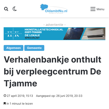
Zoeken
Switch skin
Menu
- advertentie -
Algemeen
Gemeente
Verhalenbankje onthult
bij verpleegcentrum De
Tjamme
27 april 2019, 15:13
Aangepast op: 26 juni 2019, 20:33
In 1 minuut te lezen